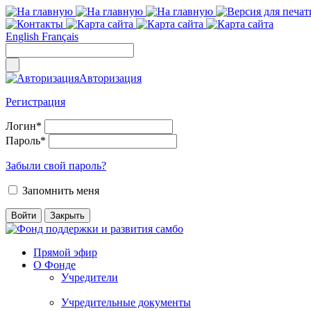
English
Français
Авторизация
Регистрация
Логин
*
Пароль
*
Забыли свой пароль?
Запомнить меня
Прямой эфир
О Фонде
Учредители
Учредительные документы