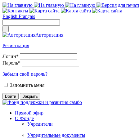
English
Français
Авторизация
Регистрация
Логин
*
Пароль
*
Забыли свой пароль?
Запомнить меня
Прямой эфир
О Фонде
Учредители
Учредительные документы