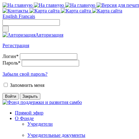
English
Français
Авторизация
Регистрация
Логин
*
Пароль
*
Забыли свой пароль?
Запомнить меня
Прямой эфир
О Фонде
Учредители
Учредительные документы