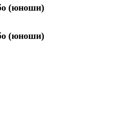
бо (юноши)
бо (юноши)