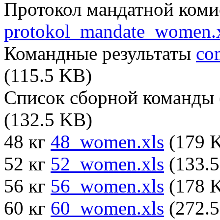
Протокол мандатной ком
protokol_mandate_women.
Командные результаты
co
(115.5 KB)
Список сборной команды
(132.5 KB)
48 кг
48_women.xls
(179 
52 кг
52_women.xls
(133.5
56 кг
56_women.xls
(178 
60 кг
60_women.xls
(272.5