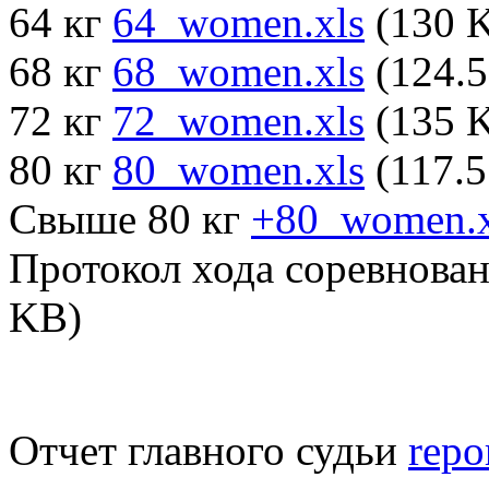
64 кг
64_women.xls
(130 
68 кг
68_women.xls
(124.5
72 кг
72_women.xls
(135 
80 кг
80_women.xls
(117.5
Свыше 80 кг
+80_women.x
Протокол хода соревнова
KB)
Отчет главного судьи
repo