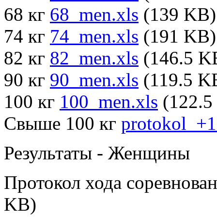
68 кг
68_men.xls
(139 KB)
74 кг
74_men.xls
(191 KB)
82 кг
82_men.xls
(146.5 K
90 кг
90_men.xls
(119.5 K
100 кг
100_men.xls
(122.5
Свыше 100 кг
protokol_+
Результаты - Женщины
Протокол хода соревнова
KB)