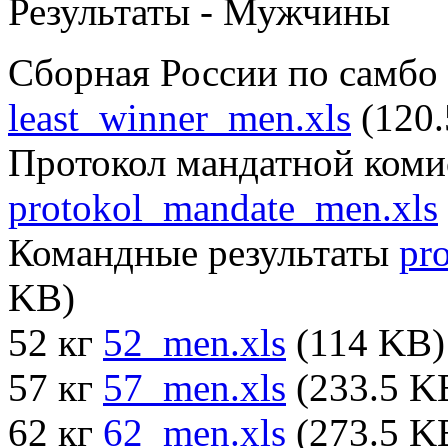
Результаты - Мужчины
Сборная России по самбо
least_winner_men.xls
(120.
Протокол мандатной ком
protokol_mandate_men.xls
Командные результаты
pr
KB)
52 кг
52_men.xls
(114 KB)
57 кг
57_men.xls
(233.5 K
62 кг
62_men.xls
(273.5 K