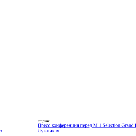
вторник
Пресс-конференция перед M-1 Selection Grand P
о
Лужниках