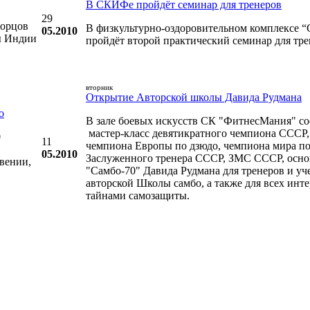
В СКИФе пройдёт семинар для тренеров
29
борцов
В физкультурно-оздоровительном комплексе
05.2010
ды Индии
пройдёт второй практический семинар для тре
вторник
Открытие Авторской школы Давида Рудмана
о
В зале боевых искусств СК "ФитнесМания" со
мастер-класс девятикратного чемпиона СССР, 
0
11
чемпиона Европы по дзюдо, чемпиона мира по
05.2010
Заслуженного тренера СССР, ЗМС СССР, осно
вении,
"Самбо-70" Давида Рудмана для тренеров и уч
авторской Школы самбо, а также для всех ин
тайнами самозащиты.