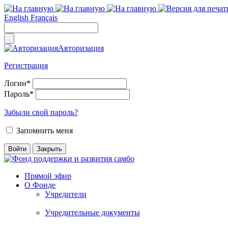
English
Français
Авторизация
Регистрация
Логин
*
Пароль
*
Забыли свой пароль?
Запомнить меня
Прямой эфир
О Фонде
Учредители
Учредительные документы