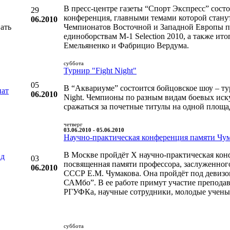
В пресс-центре газеты “Спорт Экспресс” состо
29
конференция, главными темами которой станут
06.2010
ать
Чемпионатов Восточной и Западной Европы 
единоборствам M-1 Selection 2010, а также ит
Емельяненко и Фабрицио Вердума.
суббота
Турнир "Fight Night"
05
В “Аквариуме” состоится бойцовское шоу – ту
нат
06.2010
Night. Чемпионы по разным видам боевых иску
сражаться за почетные титулы на одной площа
четверг
03.06.2010 - 05.06.2010
Научно-практическая конференция памяти Чу
В Москве пройдёт X научно-практическая кон
нд
03
посвященная памяти профессора, заслуженног
06.2010
СССР Е.М. Чумакова. Она пройдёт под девиз
САМбо”. В ее работе примут участие препода
РГУФКа, научные сотрудники, молодые ученые
суббота