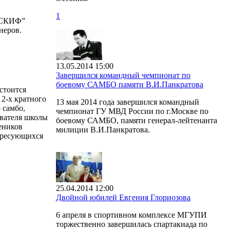
1
 “СКИФ”
неров.
13.05.2014 15:00
Завершился командный чемпионат по
боевому САМБО памяти В.И.Панкратова
стоится
2-х кратного
13 мая 2014 года завершился командный
 самбо,
чемпионат ГУ МВД России по г.Москве по
вателя школы
боевому САМБО, памяти генерал-лейтенанта
еников
милиции В.И.Панкратова.
тересующихся
25.04.2014 12:00
Двойной юбилей Евгения Глориозова
6 апреля в спортивном комплексе МГУПИ
торжественно завершилась спартакиада по