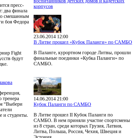
воспитанников детских домов и кадетских
ится пресс-
корпусов
: два финала
по смешанным
оги боя Федора
23.06.2014 12:00
В Литве прошел «Кубок Паланги» по САМБО
В Паланге, курортном городе Литвы, прошли
рнир Fight
финальные поединки «Кубка Паланги» по
сств будут
САМБО.
дке.
макова
ференция,
о тренера
14.06.2014 21:00
ом “Выбери
Кубок Паланги по САМБО
ватели
В Литве прошел II Кубок Паланги по
 и студенты.
САМБО. В нем приняли участие спортсмены
из 8 стран, среди которых Грузия, Латвия,
Литва, Польша, Россия, Чехия, Швеция и
Эстония.