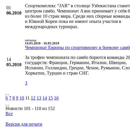
Спорткомплекс “JAR” в столице Узбекистана станет
01
центром самбо. Чемпионат Азии принимает у себя 
06.2010
из более 10 стран мира. Среди них сборные коман
и Южной Кореи пока не имеют опыта участия в
международных турнирах.
пятница
14.05.2010 - 16.05.2010
Чемпионат Европы по спортивному и боевому самб
За трофеи чемпионата по самбо борются команды 2
14
государств: Франции, Германии, Италии, Швеции,
05.2010
Испании, Голландии, Греции, Чехии, Румынии, Сло
Хорватии, Турции и стран СНГ.
3
6
7
8
9
10
11
12
13
14
15
16
Новости 101 - 110 из 152
Все
Версия для печати