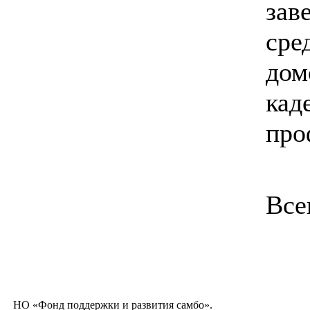
зав
сре
дом
кад
про
Все
НО «Фонд поддержки и развития самбо».