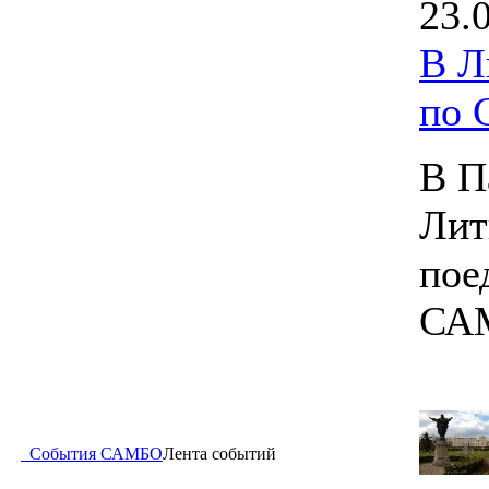
23.
В Л
по
В П
Лит
пое
СА
События САМБО
Лента событий