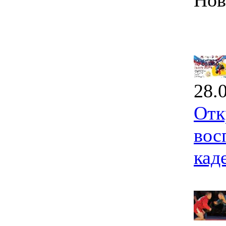
Нов
28.
Отк
вос
кад