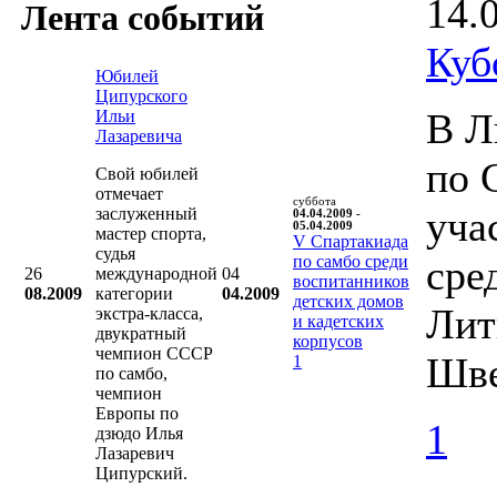
14.
Лента событий
Куб
Юбилей
Ципурского
В Л
Ильи
Лазаревича
по 
Свой юбилей
отмечает
суббота
уча
заслуженный
04.04.2009 -
05.04.2009
мастер спорта,
V Cпартакиада
судья
по самбо среди
сре
26
международной
04
воспитанников
08.2009
категории
04.2009
детских домов
Лит
экстра-класса,
и кадетских
двукратный
корпусов
чемпион СССР
Шве
1
по самбо,
чемпион
Европы по
1
дзюдо Илья
Лазаревич
Ципурский.