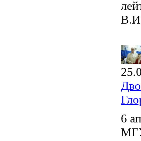
лей
В.И
25.
Дво
Гло
6 а
МГУ