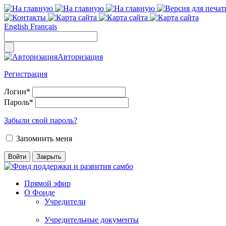
English
Français
Авторизация
Регистрация
Логин
*
Пароль
*
Забыли свой пароль?
Запомнить меня
Прямой эфир
О Фонде
Учредители
Учредительные документы