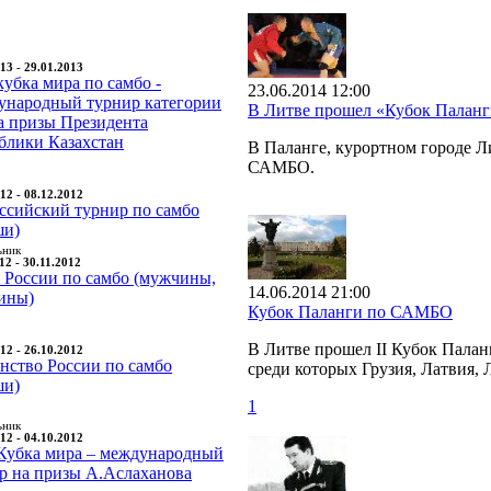
13 - 29.01.2013
кубка мира по самбо -
23.06.2014 12:00
народный турнир категории
В Литве прошел «Кубок Палан
а призы Президента
блики Казахстан
В Паланге, курортном городе 
САМБО.
12 - 08.12.2012
ссийский турнир по самбо
ши)
ьник
12 - 30.11.2012
 России по самбо (мужчины,
14.06.2014 21:00
ины)
Кубок Паланги по САМБО
В Литве прошел II Кубок Палан
12 - 26.10.2012
нство России по самбо
среди которых Грузия, Латвия, 
ши)
1
ьник
12 - 04.10.2012
Кубка мира – международный
р на призы А.Аслаханова