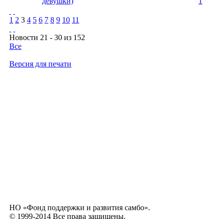
девушки)
1
1
2
3
4
5
6
7
8
9
10
11
Новости 21 - 30 из 152
Все
Версия для печати
НО «Фонд поддержки и развития самбо».
© 1999-2014 Все права защищены.