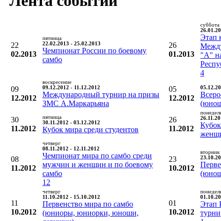
Лента событий
суббота
26.01.20
Этап 
пятница
22
22.02.2013 - 25.02.2013
26
Между
Чемпионат России по боевому
02.2013
01.2013
"А" н
самбо
Респу
4
воскресение
09
09.12.2012 - 11.12.2012
05
05.12.20
Международный турнир на призы
Всеро
12.2012
12.2012
ЗМС А.Маркарьяна
(юно
понедел
пятница
30
26
26.11.20
30.11.2012 - 03.12.2012
Кубок
11.2012
11.2012
Кубок мира среди студентов
женщ
четверг
08.11.2012 - 12.11.2012
вторник
Чемпионат мира по самбо среди
08
23
23.10.20
мужчин и женщин и по боевому
Перве
11.2012
10.2012
самбо
(юно
12
четверг
понедел
11.10.2012 - 15.10.2012
01.10.20
11
01
Первенство мира по самбо
Этап 
10.2012
10.2012
(юниоры, юниорки, юноши,
турни