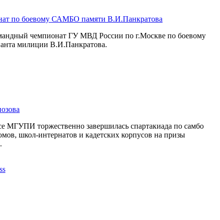
нат по боевому САМБО памяти В.И.Панкратова
омандный чемпионат ГУ МВД России по г.Москве по боевому
анта милиции В.И.Панкратова.
иозова
ксе МГУПИ торжественно завершилась спартакиада по самбо
омов, школ-интернатов и кадетских корпусов на призы
.