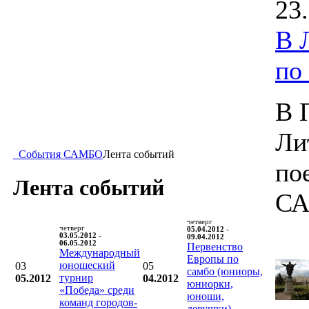
23
В 
по
В 
Ли
События САМБО
Лента событий
по
Лента событий
СА
четверг
четверг
05.04.2012 -
03.05.2012 -
09.04.2012
06.05.2012
Первенство
Международный
Европы по
юношеский
03
05
самбо (юниоры,
турнир
05.2012
04.2012
юниорки,
«Победа» среди
юноши,
команд городов-
девушки)