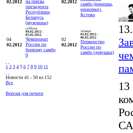
на призы
02.2012
02.2012
самбо (юниоры,
президента
юниорки).
Республики
Кстово
Беларусь
(мужчины)
13
суббота
четверг
04.02.2012 -
02.02.2012 -
05.02.2012
06.02.2012
За
Чемпионат
04
02
Первенство
России по
02.2012
02.2012
России по
боевому самбо
че
самбо (девушки)
9
па
1
2
3
4
5
6
7
8
9
10
11
Новости 41 - 50 из 152
13
Все
Версия для печати
ко
Ро
СА