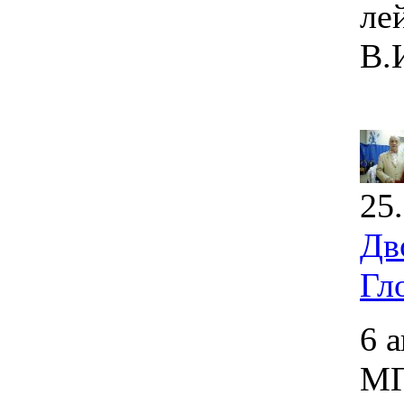
ле
В.
25
Дв
Гл
6 
МГ