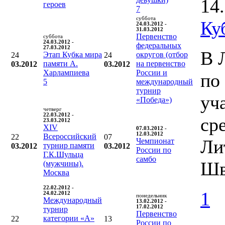
14
героев
7
суббота
Ку
24.03.2012 -
31.03.2012
Первенство
суббота
24.03.2012 -
федеральных
27.03.2012
В 
Этап Кубка мира
округов (отбор
24
24
памяти А.
на первенство
03.2012
03.2012
Харлампиева
России и
по
5
международный
турнир
уч
«Победа»)
четверг
22.03.2012 -
ср
23.03.2012
XIV
07.03.2012 -
12.03.2012
Всероссийский
22
07
Ли
Чемпионат
турнир памяти
03.2012
03.2012
России по
Г.К.Шульца
самбо
Шв
(мужчины).
Москва
22.02.2012 -
1
24.02.2012
понедельник
Международный
13.02.2012 -
17.02.2012
турнир
Первенство
категории «А»
22
13
России по