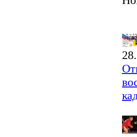
Но
28
От
во
ка