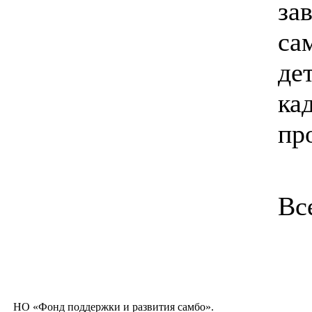
за
са
де
ка
пр
Вс
НО «Фонд поддержки и развития самбо».