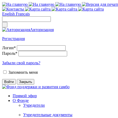
English
Français
Авторизация
Регистрация
Логин
*
Пароль
*
Забыли свой пароль?
Запомнить меня
Прямой эфир
О Фонде
Учредители
Учредительные документы