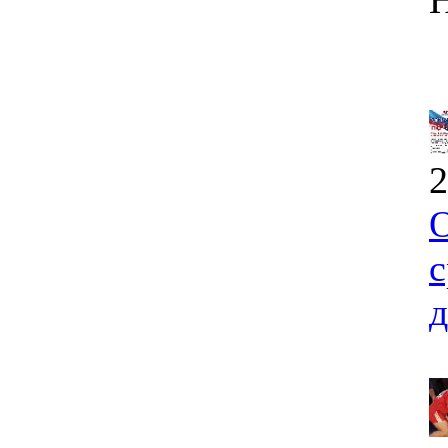
2
О
с
д