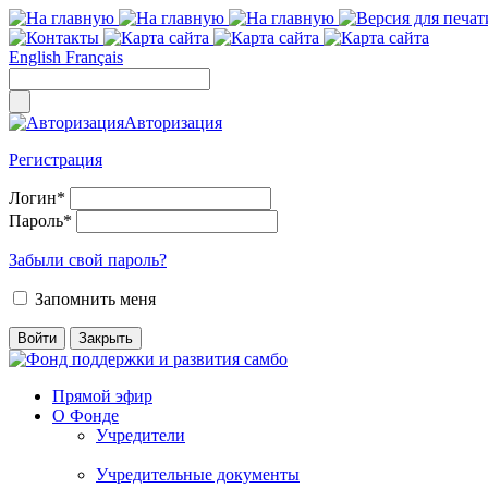
English
Français
Авторизация
Регистрация
Логин
*
Пароль
*
Забыли свой пароль?
Запомнить меня
Прямой эфир
О Фонде
Учредители
Учредительные документы