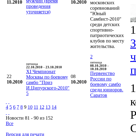
мужчин (время
11.2010
10.2010
московских
проведения
соревнований
уточняется)
"Юный
Самбист-2010"
среди детских
1
спортивно-
патриотических
клубов по месту
жительства.
2
пятница
пятница
п
08.10.2010 -
22.10.2010 - 23.10.2010
10.10.2010
XI Чемпионат
Первенство
22
08
Москвы по боевому
России по
10.2010
10.2010
самбо "Приз
боевому самбо
1
И.Ципурского-2010"
среди юниоров.
5
Саратов
4
5
6
7
8
9
10
11
12
13
14
Р
Новости 81 - 90 из 152
Все
С
Версия для печати