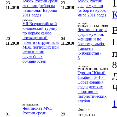
1
Кубок России среди
Кубок России
23
23
женщин (отбор на
среди мужчин
11.2010
11.2010
чемпионат Европы
(отбор на кубок
2011 года)
мира 2011 года)
суббота
VII Всероссийский
четверг
04.11.2010 - 08.11.2010
В
юношеский турнир
Чемпионат мира
по борьбе самбо,
среди мужчин,
посвященный
20
04
женщин и по
памяти сотрудников
11.2010
11.2010
боевому самбо.
МВД погибших при
Ташкент
п
исполнении
(Узбекистан)
служебных
6
обязанностей
8
пятница
29.10.2010 - 01.11.2010
Турнир "Юный
Л
Самбист-2010".
Соревнования
Ч
среди детских
спортивно-
патриотических
1
клубов
понедельник
Чемпионат МЧС
Финал
России среди
01
29
открытых