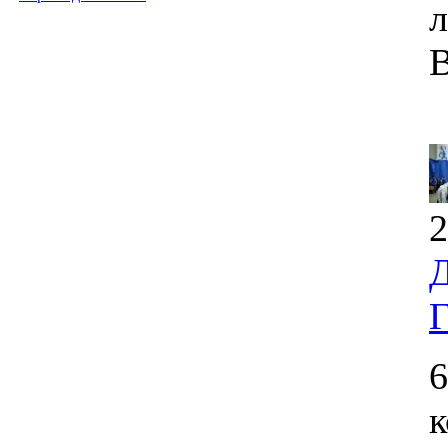
л
В
2
Д
Г
6