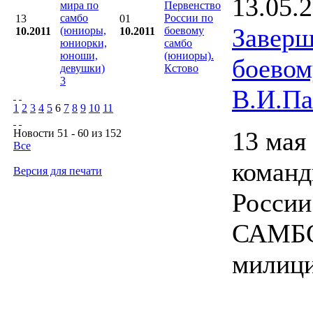
13.05.
мира по
Первенство
самбо
России по
13
01
Заверш
(юниоры,
боевому
10.2011
10.2011
юниорки,
самбо
юноши,
(юниоры).
боево
девушки)
Кстово
3
В.И.Па
1
2
3
4
5
6
7
8
9
10
11
13 мая
Новости 51 - 60 из 152
Все
коман
Версия для печати
России
САМБО,
милици