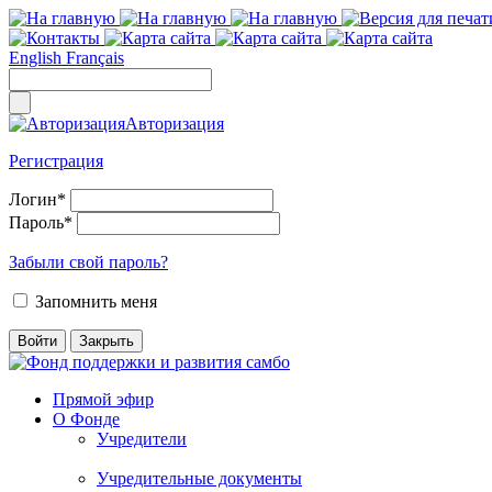
English
Français
Авторизация
Регистрация
Логин
*
Пароль
*
Забыли свой пароль?
Запомнить меня
Прямой эфир
О Фонде
Учредители
Учредительные документы