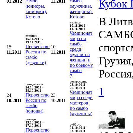
Кубок
самбо
самбо
01.2012
11.2011
(юниоры,
(мужчины,
юниорки).
женщины).
Кстово
Кстово
В Литв
четверг
10.11.2011 -
14.11.2011
САМБО.
Чемпионат
вторник
мира по
15.11.2011 -
19.11.2011
самбо
спортс
Первенство
15
10
среди
России по
11.2011
11.2011
мужчин и
Грузия
самбо
женщин и
(девушки)
по боевому
Россия
самбо
7
воскресение
понедельник
23.10.2011 -
1
24.10.2011 -
26.10.2011
28.10.2011
Чемпионат
Первенство
24
23
мира среди
России по
10.2011
10.2011
мастеров
самбо
по самбо
(юноши)
(мужчины)
четверг
13.10.2011 -
суббота
17.10.2011
01.10.2011 -
Первенство
03.10.2011