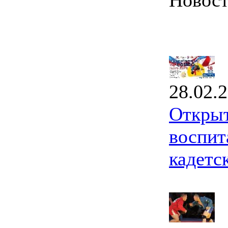
Новос
28.02.
Открыт
воспит
кадетс