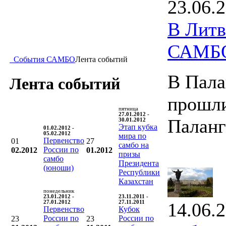
23.06.
В Литв
САМБ
События САМБО
Лента событий
В Пала
Лента событий
прошли
пятница
27.01.2012 -
Палан
30.01.2012
Этап кубка
01.02.2012 -
05.02.2012
мира по
Первенство
01
27
самбо на
России по
02.2012
01.2012
призы
самбо
Президента
(юноши)
Республики
Казахстан
понедельник
23.01.2012 -
23.11.2011 -
27.01.2012
27.11.2011
14.06.
Первенство
Кубок
России по
России по
23
23