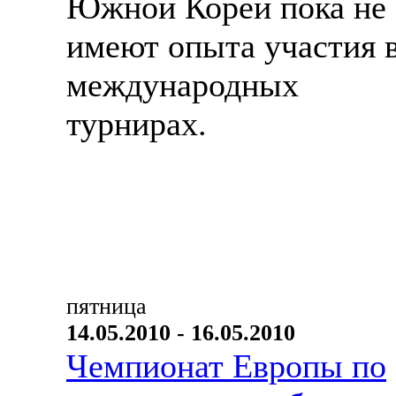
Южной Кореи пока не
имеют опыта участия 
международных
турнирах.
пятница
14.05.2010 - 16.05.2010
Чемпионат Европы по