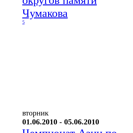
округов памяти
Чумакова
5
вторник
01.06.2010 - 05.06.2010