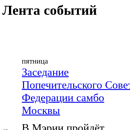
Лента событий
пятница
Заседание
Попечительского Сове
Федерации самбо
Москвы
В Мэрии пройдёт