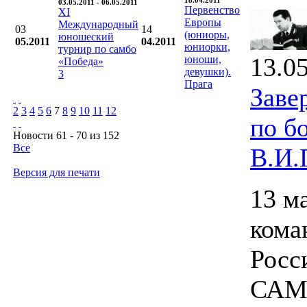
18.04.2011
03.05.2011 - 06.05.2011
Первенство
XI
Европы
Международный
03
14
(юниоры,
юношеский
05.2011
04.2011
юниорки,
турнир по самбо
13.0
юноши,
«Победа»
девушки).
3
Прага
Заве
2
3
4
5
6
7
8
9
10
11
12
по б
Новости 61 - 70 из 152
Все
В.И.
Версия для печати
13 м
кома
Росс
САМБ