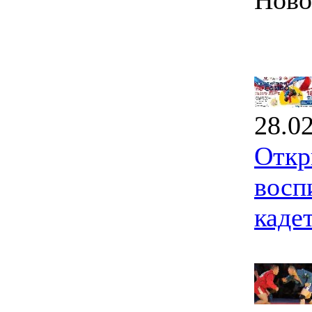
Ново
28.0
Откр
восп
каде