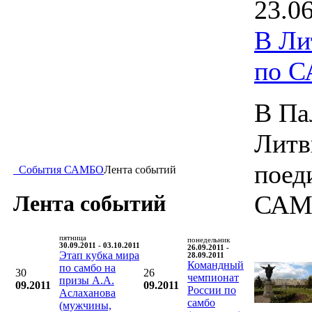
23.0
В Ли
по 
В Па
Литв
поед
События САМБО
Лента событий
САМ
Лента событий
пятница
понедельник
30.09.2011 - 03.10.2011
26.09.2011 -
Этап кубка мира
28.09.2011
Командный
по самбо на
30
26
чемпионат
призы А.А.
09.2011
09.2011
России по
Аслаханова
самбо
(мужчины,