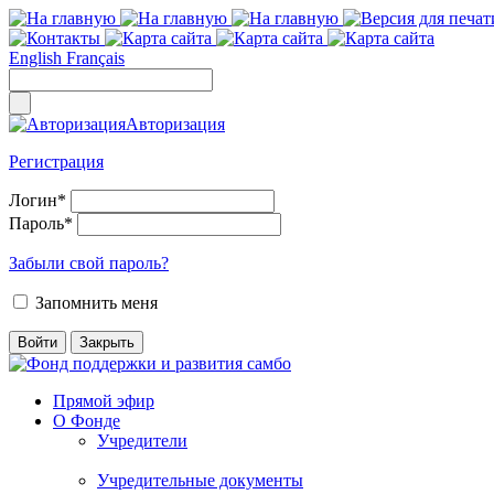
English
Français
Авторизация
Регистрация
Логин
*
Пароль
*
Забыли свой пароль?
Запомнить меня
Прямой эфир
О Фонде
Учредители
Учредительные документы