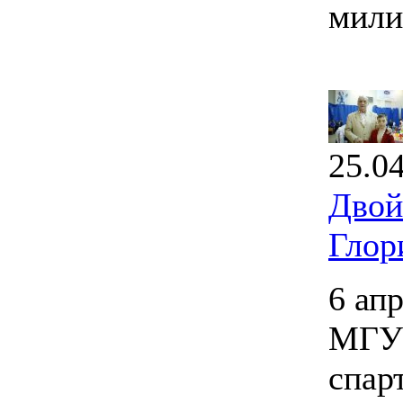
мили
25.0
Двой
Глор
6 ап
МГУП
спар