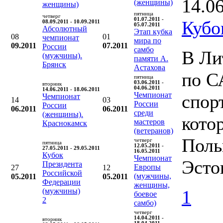
14.0
(женщины)
женщины)
пятница
четверг
01.07.2011 -
Кубо
08.09.2011 - 10.09.2011
05.07.2011
Абсолютный
Этап кубка
08
01
чемпионат
мира по
09.2011
07.2011
России
самбо
В Ли
(мужчины).
памяти А.
Брянск
Астахова
по С
пятница
03.06.2011 -
вторник
04.06.2011
14.06.2011 - 18.06.2011
Чемпионат
спор
Чемпионат
14
03
России
России
06.2011
06.2011
среди
(женщины).
кото
мастеров
Краснокамск
(ветеранов)
Поль
четверг
пятница
12.05.2011 -
27.05.2011 - 29.05.2011
16.05.2011
Кубок
Чемпионат
Эсто
Президента
Европы
27
12
Российской
(мужчины,
05.2011
05.2011
Федерации
женщины,
(мужчины)
1
боевое
2
самбо)
четверг
14.04.2011 -
вторник