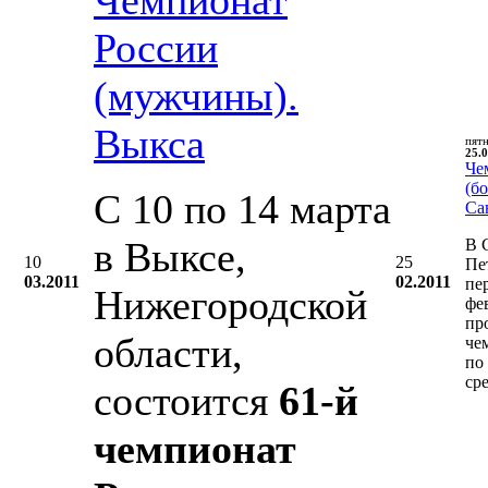
России
(мужчины).
Выкса
пят
25.0
Че
(бо
С 10 по 14 марта
Са
в Выксе,
В 
10
25
Пе
03.2011
02.2011
пе
Нижегородской
фе
пр
области,
че
по
ср
состоится
61-й
чемпионат