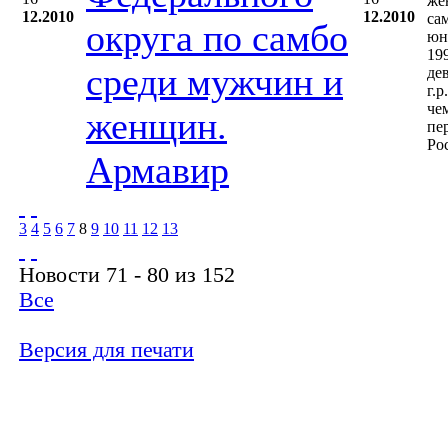
же
12.2010
12.2010
са
округа по самбо
юн
19
среди мужчин и
де
г.р
че
женщин.
пе
Ро
Армавир
3
4
5
6
7
8
9
10
11
12
13
Новости 71 - 80 из 152
Все
Версия для печати