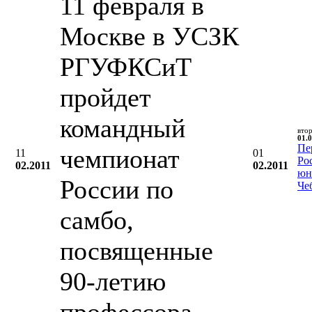
11 февраля в
Москве в УСЗК
РГУФКСиТ
пройдет
командный
вто
01.0
Пе
чемпионат
11
01
Ро
02.2011
02.2011
юн
России по
Че
самбо,
посвященные
90-летию
профессора,