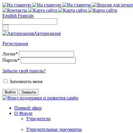
English
Français
Авторизация
Регистрация
Логин
*
Пароль
*
Забыли свой пароль?
Запомнить меня
Прямой эфир
О Фонде
Учредители
Учредительные документы