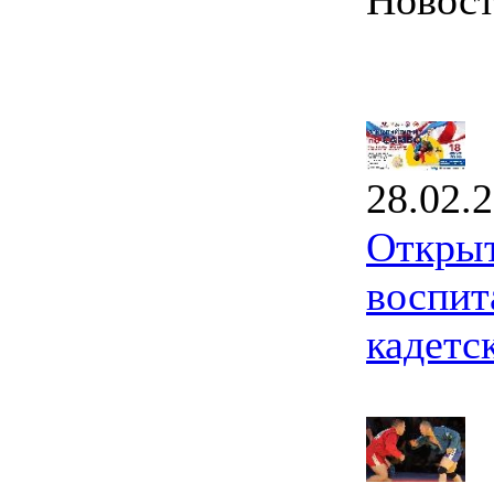
Новос
28.02.
Открыт
воспит
кадетс