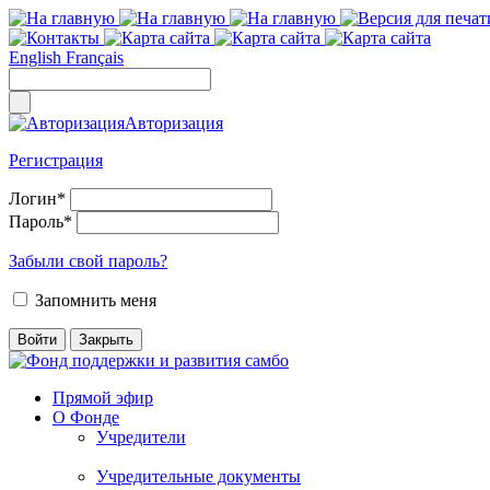
English
Français
Авторизация
Регистрация
Логин
*
Пароль
*
Забыли свой пароль?
Запомнить меня
Прямой эфир
О Фонде
Учредители
Учредительные документы