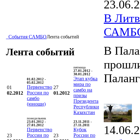
23.06.
В Литв
САМБ
События САМБО
Лента событий
В Пала
Лента событий
прошли
пятница
27.01.2012 -
Палан
30.01.2012
Этап кубка
01.02.2012 -
05.02.2012
мира по
Первенство
01
27
самбо на
России по
02.2012
01.2012
призы
самбо
Президента
(юноши)
Республики
Казахстан
понедельник
23.01.2012 -
23.11.2011 -
27.01.2012
27.11.2011
14.06.
Первенство
Кубок
России по
России по
23
23