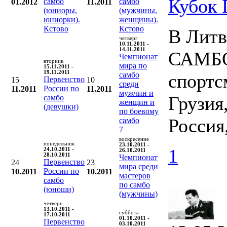
Кубок
самбо
самбо
01.2012
11.2011
(юниоры,
(мужчины,
юниорки).
женщины).
Кстово
Кстово
В Литв
четверг
10.11.2011 -
14.11.2011
САМБО.
Чемпионат
вторник
мира по
15.11.2011 -
19.11.2011
самбо
спортс
Первенство
15
10
среди
России по
11.2011
11.2011
мужчин и
Грузия
самбо
женщин и
(девушки)
по боевому
Россия
самбо
7
воскресение
понедельник
23.10.2011 -
1
24.10.2011 -
26.10.2011
28.10.2011
Чемпионат
Первенство
24
23
мира среди
России по
10.2011
10.2011
мастеров
самбо
по самбо
(юноши)
(мужчины)
четверг
13.10.2011 -
суббота
17.10.2011
01.10.2011 -
Первенство
03.10.2011