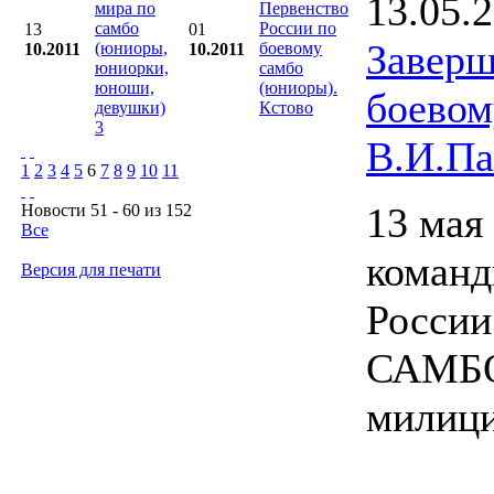
13.05.
мира по
Первенство
самбо
России по
13
01
Заверш
(юниоры,
боевому
10.2011
10.2011
юниорки,
самбо
юноши,
(юниоры).
боево
девушки)
Кстово
3
В.И.Па
1
2
3
4
5
6
7
8
9
10
11
13 мая
Новости 51 - 60 из 152
Все
коман
Версия для печати
России
САМБО,
милици