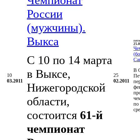
России
(мужчины).
Выкса
пят
25.0
Че
(бо
С 10 по 14 марта
Са
в Выксе,
В 
10
25
Пе
03.2011
02.2011
пе
Нижегородской
фе
пр
области,
че
по
ср
состоится
61-й
чемпионат