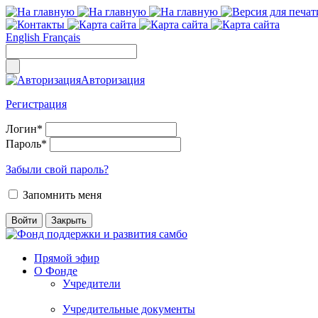
English
Français
Авторизация
Регистрация
Логин
*
Пароль
*
Забыли свой пароль?
Запомнить меня
Прямой эфир
О Фонде
Учредители
Учредительные документы