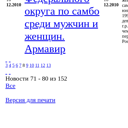
же
12.2010
12.2010
са
округа по самбо
юн
19
среди мужчин и
де
г.р
че
женщин.
пе
Ро
Армавир
3
4
5
6
7
8
9
10
11
12
13
Новости 71 - 80 из 152
Все
Версия для печати