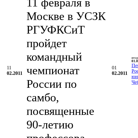
11 февраля в
Москве в УСЗК
РГУФКСиТ
пройдет
командный
вто
01.0
Пе
чемпионат
11
01
Ро
02.2011
02.2011
юн
России по
Че
самбо,
посвященные
90-летию
профессора,