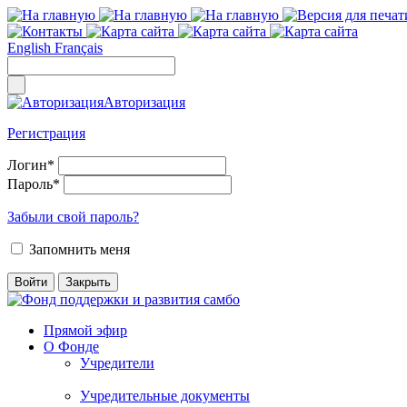
English
Français
Авторизация
Регистрация
Логин
*
Пароль
*
Забыли свой пароль?
Запомнить меня
Прямой эфир
О Фонде
Учредители
Учредительные документы