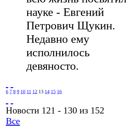
науке - Евгений
Петрович Щукин.
Недавно ему
исполнилось
девяносто.
6
7
8
9
10
11
12
13
14
15
16
Новости 121 - 130 из 152
Все