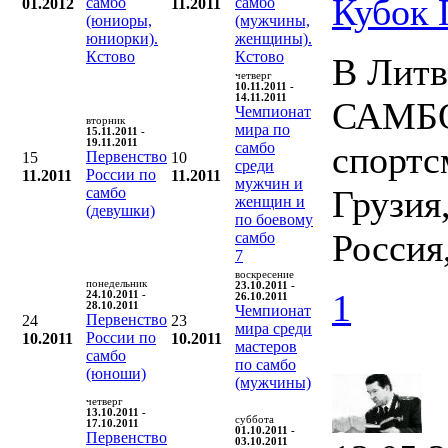
Кубок
самбо
самбо
01.2012
11.2011
(юниоры,
(мужчины,
юниорки).
женщины).
Кстово
Кстово
В Литв
четверг
10.11.2011 -
14.11.2011
САМБО.
Чемпионат
вторник
мира по
15.11.2011 -
19.11.2011
самбо
спортс
Первенство
15
10
среди
России по
11.2011
11.2011
мужчин и
Грузия
самбо
женщин и
(девушки)
по боевому
Россия
самбо
7
воскресение
понедельник
23.10.2011 -
1
24.10.2011 -
26.10.2011
28.10.2011
Чемпионат
Первенство
24
23
мира среди
России по
10.2011
10.2011
мастеров
самбо
по самбо
(юноши)
(мужчины)
четверг
13.10.2011 -
суббота
17.10.2011
01.10.2011 -
Первенство
03.10.2011