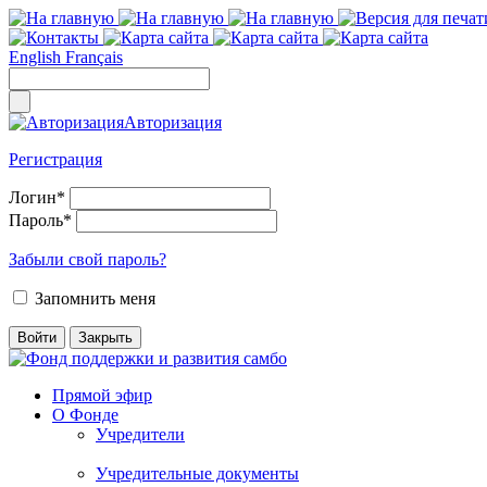
English
Français
Авторизация
Регистрация
Логин
*
Пароль
*
Забыли свой пароль?
Запомнить меня
Прямой эфир
О Фонде
Учредители
Учредительные документы