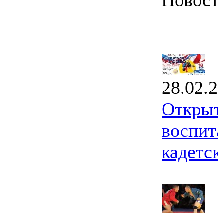
Новос
28.02.
Открыт
воспит
кадетс