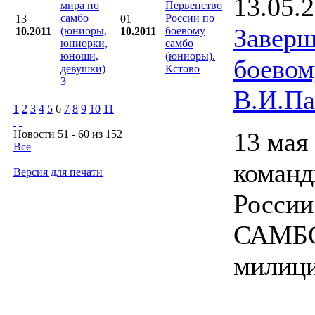
13.05.
мира по
Первенство
самбо
России по
13
01
Заверш
(юниоры,
боевому
10.2011
10.2011
юниорки,
самбо
юноши,
(юниоры).
боево
девушки)
Кстово
3
В.И.Па
1
2
3
4
5
6
7
8
9
10
11
13 мая
Новости 51 - 60 из 152
Все
коман
Версия для печати
России
САМБО,
милици