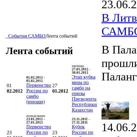
23.06.
В Литв
САМБ
События САМБО
Лента событий
В Пала
Лента событий
прошли
пятница
27.01.2012 -
Палан
30.01.2012
Этап кубка
01.02.2012 -
05.02.2012
мира по
Первенство
01
27
самбо на
России по
02.2012
01.2012
призы
самбо
Президента
(юноши)
Республики
Казахстан
понедельник
23.01.2012 -
23.11.2011 -
27.01.2012
27.11.2011
14.06.
Первенство
Кубок
России по
России по
23
23