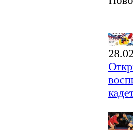
Ново
28.0
Откр
восп
каде