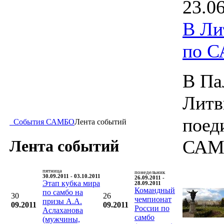
23.0
В Ли
по 
В Па
Литв
поед
События САМБО
Лента событий
САМ
Лента событий
пятница
понедельник
30.09.2011 - 03.10.2011
26.09.2011 -
Этап кубка мира
28.09.2011
Командный
по самбо на
30
26
чемпионат
призы А.А.
09.2011
09.2011
России по
Аслаханова
самбо
(мужчины,