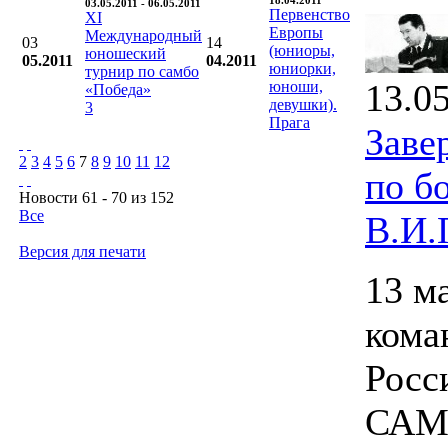
18.04.2011
03.05.2011 - 06.05.2011
Первенство
XI
Европы
Международный
03
14
(юниоры,
юношеский
05.2011
04.2011
юниорки,
турнир по самбо
13.0
юноши,
«Победа»
девушки).
3
Прага
Заве
2
3
4
5
6
7
8
9
10
11
12
по б
Новости 61 - 70 из 152
Все
В.И.
Версия для печати
13 м
кома
Росс
САМБ