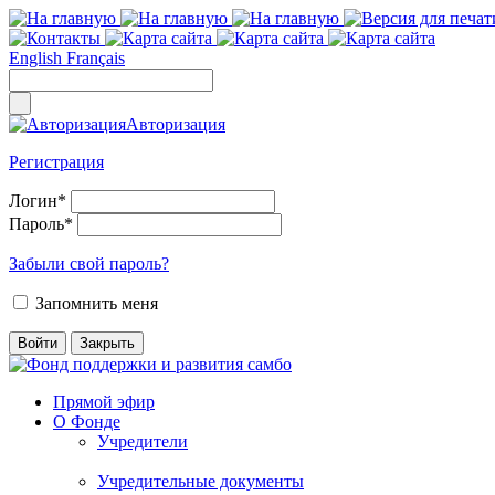
English
Français
Авторизация
Регистрация
Логин
*
Пароль
*
Забыли свой пароль?
Запомнить меня
Прямой эфир
О Фонде
Учредители
Учредительные документы