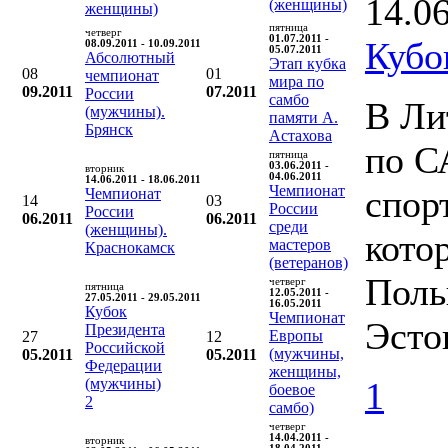
14.0
(женщины)
женщины)
пятница
четверг
01.07.2011 -
Кубо
08.09.2011 - 10.09.2011
05.07.2011
Абсолютный
Этап кубка
08
01
чемпионат
мира по
09.2011
07.2011
России
самбо
В Ли
(мужчины).
памяти А.
Брянск
Астахова
по С
пятница
03.06.2011 -
вторник
04.06.2011
14.06.2011 - 18.06.2011
Чемпионат
спор
Чемпионат
14
03
России
России
06.2011
06.2011
среди
(женщины).
кото
мастеров
Краснокамск
(ветеранов)
Поль
четверг
пятница
12.05.2011 -
27.05.2011 - 29.05.2011
16.05.2011
Кубок
Чемпионат
Эсто
Президента
Европы
27
12
Российской
(мужчины,
05.2011
05.2011
Федерации
женщины,
(мужчины)
1
боевое
2
самбо)
четверг
14.04.2011 -
вторник