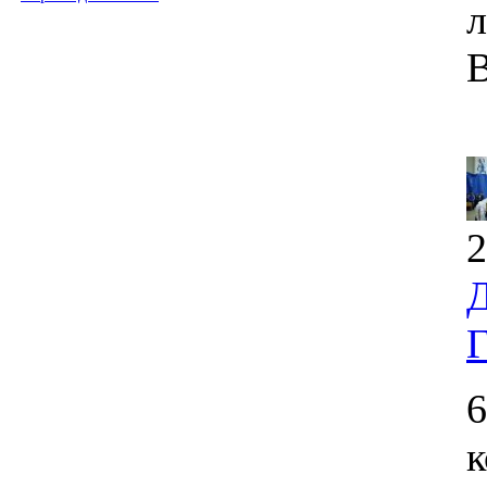
л
В
2
Д
Г
6