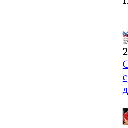
2
О
с
д