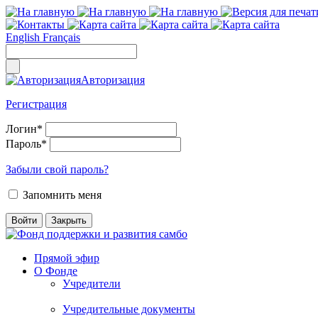
English
Français
Авторизация
Регистрация
Логин
*
Пароль
*
Забыли свой пароль?
Запомнить меня
Прямой эфир
О Фонде
Учредители
Учредительные документы