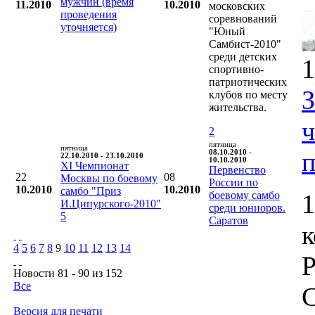
мужчин (время
11.2010
10.2010
московских
проведения
соревнований
уточняется)
"Юный
Самбист-2010"
среди детских
1
спортивно-
патриотических
клубов по месту
жительства.
2
пятница
пятница
п
08.10.2010 -
22.10.2010 - 23.10.2010
10.10.2010
XI Чемпионат
Первенство
22
08
Москвы по боевому
России по
10.2010
10.2010
самбо "Приз
боевому самбо
1
И.Ципурского-2010"
среди юниоров.
5
Саратов
4
5
6
7
8
9
10
11
12
13
14
Р
Новости 81 - 90 из 152
Все
С
Версия для печати