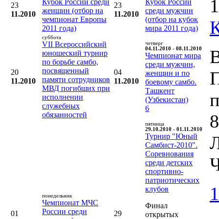
1
Кубок России среди
Кубок России
23
23
женщин (отбор на
среди мужчин
11.2010
11.2010
чемпионат Европы
(отбор на кубок
2011 года)
мира 2011 года)
суббота
VII Всероссийский
четверг
04.11.2010 - 08.11.2010
В
юношеский турнир
Чемпионат мира
по борьбе самбо,
среди мужчин,
посвященный
20
04
женщин и по
памяти сотрудников
11.2010
11.2010
боевому самбо.
МВД погибших при
Ташкент
п
исполнении
(Узбекистан)
служебных
6
обязанностей
8
пятница
29.10.2010 - 01.11.2010
Турнир "Юный
Л
Самбист-2010".
Соревнования
Ч
среди детских
спортивно-
патриотических
1
клубов
понедельник
Чемпионат МЧС
Финал
России среди
01
29
открытых