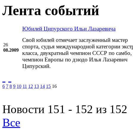
Лента событий
Юбилей Ципурского Ильи Лазаревича
Свой юбилей отмечает заслуженный мастер
26
спорта, судья международной категории экст
08.2009
класса, двукратный чемпион СССР по самбо,
чемпион Европы по дзюдо Илья Лазаревич
Ципурский.
6
7
8
9
10
11
12
13
14
15
16
Новости 151 - 152 из 152
Все