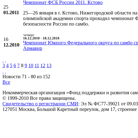
Чемпионат ФСБ России 2011. Кстово
25
01.2011
25—26 января в г. Кстово, Нижегородской области н
олимпийской академии спорта проходил чемпионат 
безопасности России по самбо.
четверг
16
16.12.2010 - 18.12.2010
Чемпионат Южного Федерального округа по самбо с
12.2010
Армавир
3
4
5
6
7
8
9
10
11
12
13
Новости 71 - 80 из 152
Все
Некоммерческая организация «Фонд поддержки и развития сам
© 1999-2010 Все права защищены.
Свидетельство о регистрации СМИ
: Эл № ФС77-39021 от 09.03
127051 Москва, Большой Каретный переулок, дом 17, строение 