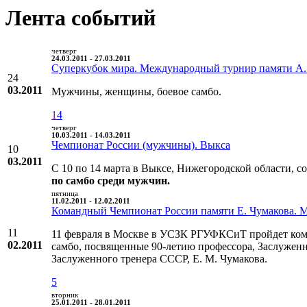
Лента событий
четверг
24.03.2011 - 27.03.2011
Суперкубок мира. Международный турнир памяти А.
24
03.2011
Мужчины, женщины, боевое самбо.
1
4
четверг
10.03.2011 - 14.03.2011
Чемпионат России (мужчины). Выкса
10
03.2011
С 10 по 14 марта в Выксе, Нижегородской области, с
по самбо среди мужчин.
пятница
11.02.2011 - 12.02.2011
Командный Чемпионат России памяти Е. Чумакова. 
11
11 февраля в Москве в УСЗК РГУФКСиТ пройдет ком
02.2011
самбо, посвященные 90-летию профессора, Заслуженн
Заслуженного тренера СССР, Е. М. Чумакова.
5
вторник
25.01.2011 - 28.01.2011