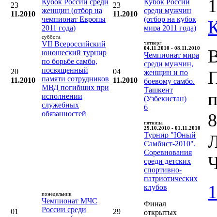
1
Кубок России среди
Кубок России
23
23
женщин (отбор на
среди мужчин
11.2010
11.2010
чемпионат Европы
(отбор на кубок
2011 года)
мира 2011 года)
суббота
VII Всероссийский
четверг
04.11.2010 - 08.11.2010
В
юношеский турнир
Чемпионат мира
по борьбе самбо,
среди мужчин,
посвященный
20
04
женщин и по
памяти сотрудников
11.2010
11.2010
боевому самбо.
МВД погибших при
Ташкент
п
исполнении
(Узбекистан)
служебных
6
обязанностей
8
пятница
29.10.2010 - 01.11.2010
Турнир "Юный
Л
Самбист-2010".
Соревнования
Ч
среди детских
спортивно-
патриотических
1
клубов
понедельник
Чемпионат МЧС
Финал
России среди
01
29
открытых