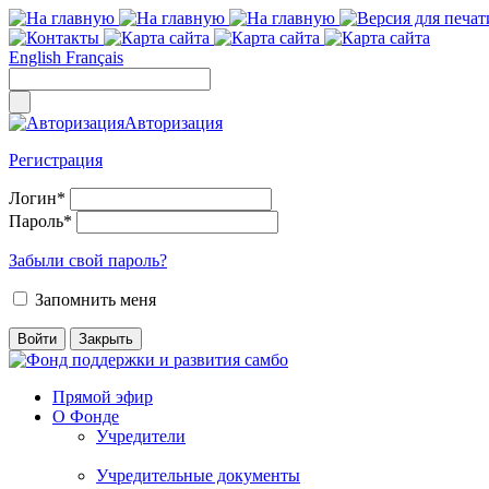
English
Français
Авторизация
Регистрация
Логин
*
Пароль
*
Забыли свой пароль?
Запомнить меня
Прямой эфир
О Фонде
Учредители
Учредительные документы