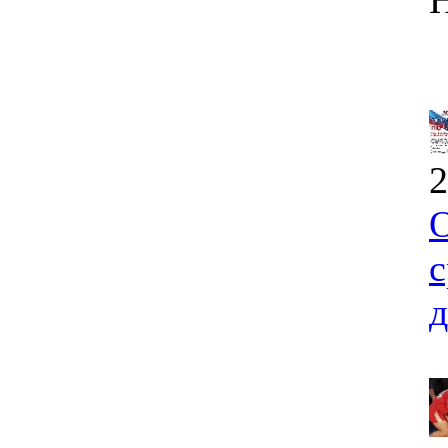
2
О
с
д