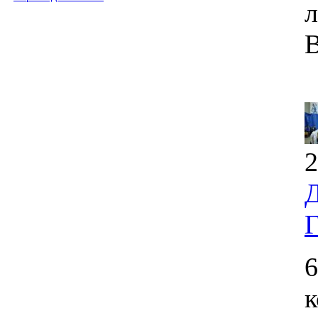
л
В
2
Д
Г
6