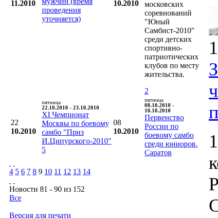
мужчин (время
11.2010
10.2010
московских
проведения
соревнований
уточняется)
"Юный
Самбист-2010"
среди детских
1
спортивно-
патриотических
клубов по месту
жительства.
2
пятница
пятница
п
08.10.2010 -
22.10.2010 - 23.10.2010
10.10.2010
XI Чемпионат
Первенство
22
08
Москвы по боевому
России по
10.2010
10.2010
самбо "Приз
боевому самбо
1
И.Ципурского-2010"
среди юниоров.
5
Саратов
4
5
6
7
8
9
10
11
12
13
14
Р
Новости 81 - 90 из 152
Все
С
Версия для печати