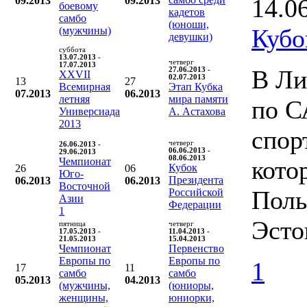
14.0
09.2013
09.2013
боевому
кадетов
самбо
(юноши,
Кубо
(мужчины)
девушки)
суббота
13.07.2013 -
четверг
17.07.2013
В Ли
27.06.2013 -
XXVII
02.07.2013
13
27
Всемирная
Этап Кубка
07.2013
06.2013
летняя
мира памяти
по С
Универсиада
А. Астахова
2013
спор
четверг
26.06.2013 -
06.06.2013 -
29.06.2013
08.06.2013
Чемпионат
кото
Кубок
26
06
Юго-
Президента
06.2013
06.2013
Восточной
Поль
Российской
Азии
Федерации
1
Эсто
пятница
четверг
17.05.2013 -
11.04.2013 -
21.05.2013
15.04.2013
Чемпионат
Первенство
Европы по
Европы по
1
17
11
самбо
самбо
05.2013
04.2013
(мужчины,
(юниоры,
женщины,
юниорки,