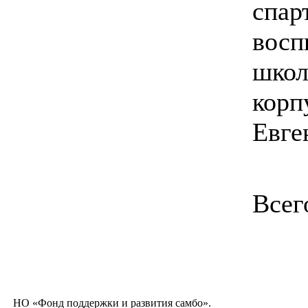
спар
восп
школ
корп
Евге
Всег
НО «Фонд поддержки и развития самбо».