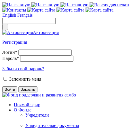
English
Français
Авторизация
Регистрация
Логин
*
Пароль
*
Забыли свой пароль?
Запомнить меня
Прямой эфир
О Фонде
Учредители
Учредительные документы