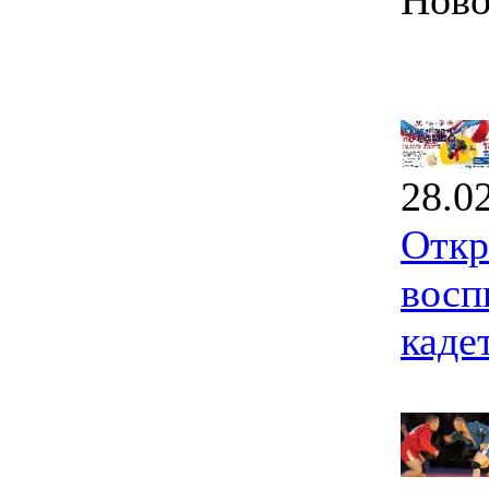
Ново
28.0
Откр
восп
каде