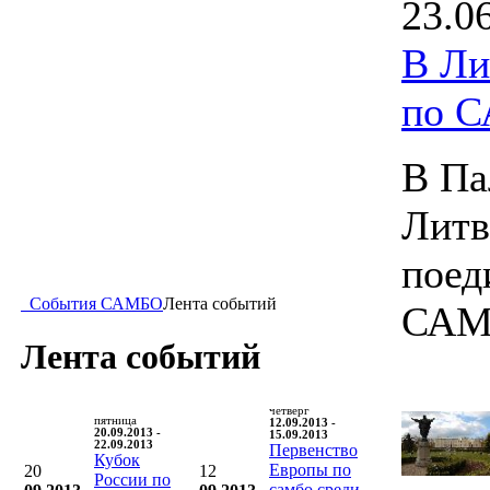
23.0
В Ли
по 
В Па
Литв
поед
События САМБО
Лента событий
САМ
Лента событий
четверг
пятница
12.09.2013 -
20.09.2013 -
15.09.2013
22.09.2013
Первенство
Кубок
Европы по
20
12
России по
самбо среди