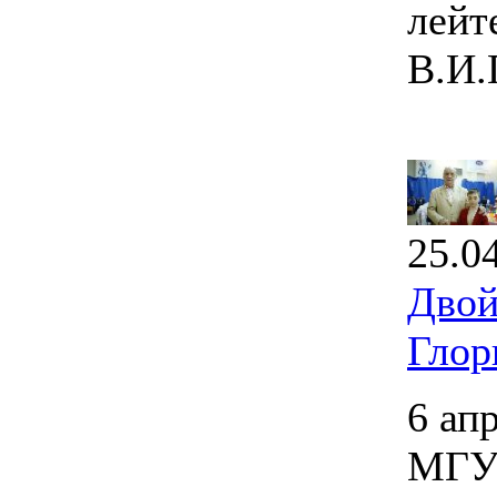
лейт
В.И.
25.0
Двой
Глор
6 ап
МГУП