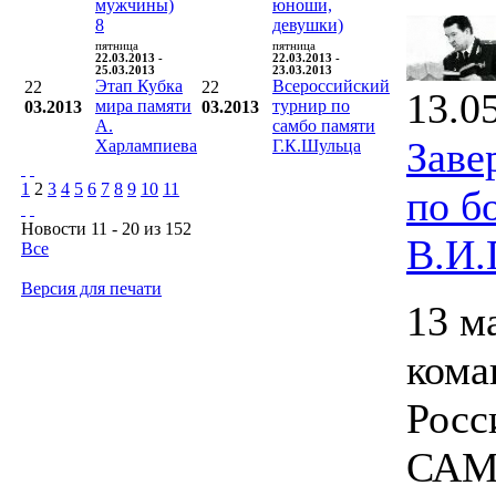
мужчины)
юноши,
8
девушки)
пятница
пятница
22.03.2013 -
22.03.2013 -
25.03.2013
23.03.2013
Этап Кубка
Всероссийский
22
22
13.0
мира памяти
турнир по
03.2013
03.2013
А.
самбо памяти
Заве
Харлампиева
Г.К.Шульца
1
2
3
4
5
6
7
8
9
10
11
по б
Новости 11 - 20 из 152
В.И.
Все
Версия для печати
13 м
кома
Росс
САМБ