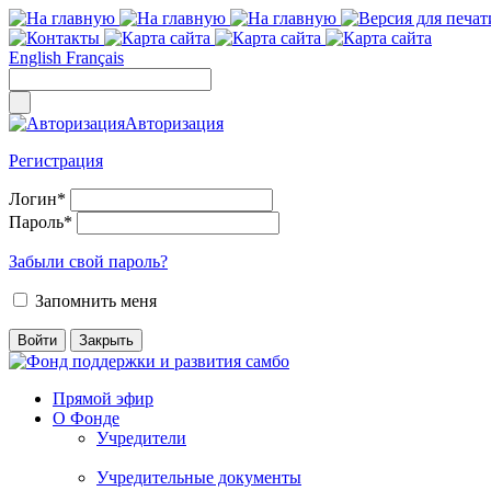
English
Français
Авторизация
Регистрация
Логин
*
Пароль
*
Забыли свой пароль?
Запомнить меня
Прямой эфир
О Фонде
Учредители
Учредительные документы