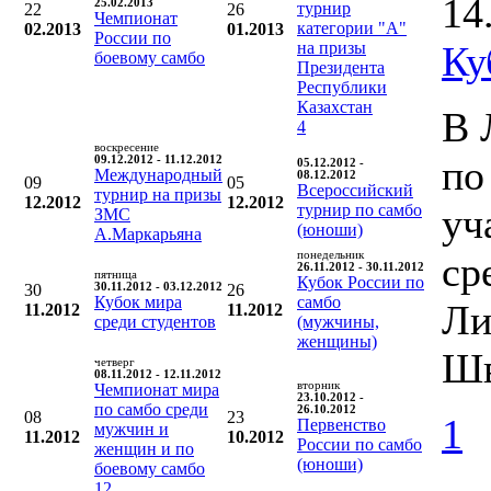
14
25.02.2013
турнир
22
26
Чемпионат
категории "А"
02.2013
01.2013
России по
на призы
Ку
боевому самбо
Президента
Республики
Казахстан
В 
4
воскресение
по
09.12.2012 - 11.12.2012
05.12.2012 -
Международный
08.12.2012
09
05
Всероссийский
турнир на призы
12.2012
12.2012
турнир по самбо
уч
ЗМС
(юноши)
А.Маркарьяна
понедельник
ср
26.11.2012 - 30.11.2012
пятница
Кубок России по
30
30.11.2012 - 03.12.2012
26
Кубок мира
самбо
Ли
11.2012
11.2012
среди студентов
(мужчины,
женщины)
Шв
четверг
08.11.2012 - 12.11.2012
вторник
Чемпионат мира
23.10.2012 -
по самбо среди
26.10.2012
08
23
1
Первенство
мужчин и
11.2012
10.2012
России по самбо
женщин и по
(юноши)
боевому самбо
12