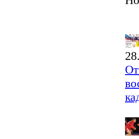
Но
28
От
во
ка