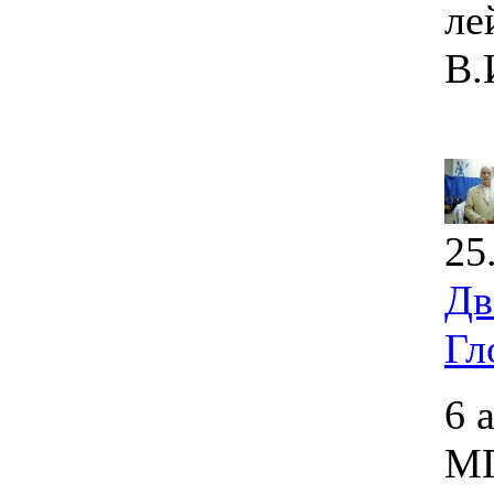
ле
В.
25
Дв
Гл
6 
МГ