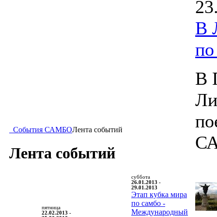
23
В 
п
В 
Ли
по
События САМБО
Лента событий
С
Лента событий
суббота
26.01.2013 -
29.01.2013
Этап кубка мира
по самбо -
пятница
Международный
22.02.2013 -