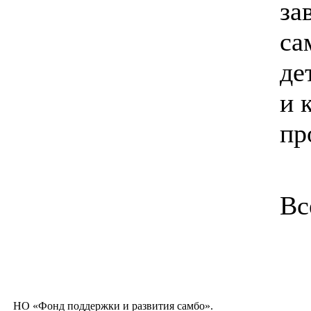
за
са
де
и 
пр
Вс
НО «Фонд поддержки и развития самбо».