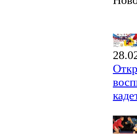
Ново
28.0
Откр
восп
каде