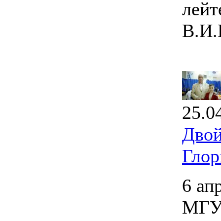
лейт
В.И.
25.0
Двой
Глор
6 ап
МГУП