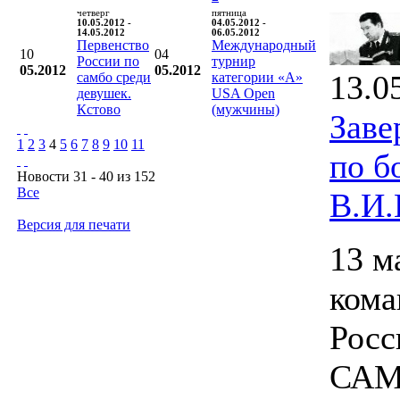
четверг
пятница
10.05.2012 -
04.05.2012 -
14.05.2012
06.05.2012
Первенство
Международный
10
04
России по
турнир
05.2012
05.2012
13.0
самбо среди
категории «А»
девушек.
USA Open
Кстово
(мужчины)
Заве
1
2
3
4
5
6
7
8
9
10
11
по б
Новости 31 - 40 из 152
Все
В.И.
Версия для печати
13 м
ком
Росс
САМБ