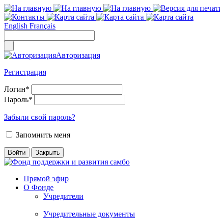
English
Français
Авторизация
Регистрация
Логин
*
Пароль
*
Забыли свой пароль?
Запомнить меня
Прямой эфир
О Фонде
Учредители
Учредительные документы