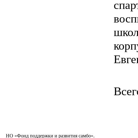
спар
восп
школ
корп
Евге
Всег
НО «Фонд поддержки и развития самбо».