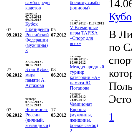
14.0
самбо среди
боевому самбо
кадетов
(юниоры)
Кубо
пятница
07.09.2012 -
09.09.2012
четверг
Кубок
05.07.2012 - 11.07.2012
V Всемирные
Президента
07
05
В Ли
игры TAFISA
Российской
09.2012
07.2012
«Спорт для
Федерации
всех»
по С
(мужчины)
3
спор
пятница
08.06.2012 -
27.06.2012 -
10.06.2012
30.06.2012
Международный
Этап Кубка
кото
27
08
турнир
мира
06.2012
06.2012
категории «А»
памяти А.
Поль
памяти Ю.
Астахова
Потапова
четверг
Эсто
17.05.2012 -
четверг
21.05.2012
07.06.2012 -
Чемпионат
12.06.2012
Чемпионат
Европы
07
17
1
России
(мужчины,
06.2012
05.2012
(личный,
женщины,
командный)
боевое самбо)
2