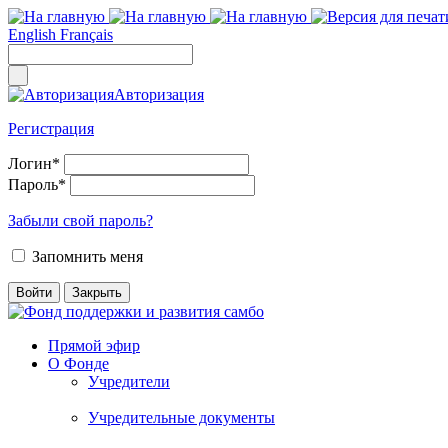
English
Français
Авторизация
Регистрация
Логин
*
Пароль
*
Забыли свой пароль?
Запомнить меня
Прямой эфир
О Фонде
Учредители
Учредительные документы