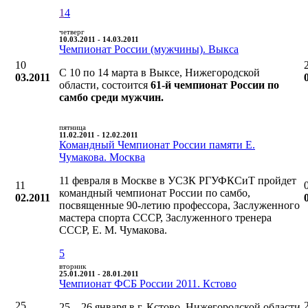
1
4
четверг
10.03.2011 - 14.03.2011
Чемпионат России (мужчины). Выкса
10
С 10 по 14 марта в Выксе, Нижегородской
03.2011
области, состоится
61-й чемпионат России по
самбо среди мужчин.
пятница
11.02.2011 - 12.02.2011
Командный Чемпионат России памяти Е.
Чумакова. Москва
11 февраля в Москве в УСЗК РГУФКСиТ пройдет
11
командный чемпионат России по самбо,
02.2011
посвященные 90-летию профессора, Заслуженного
мастера спорта СССР, Заслуженного тренера
СССР, Е. М. Чумакова.
5
вторник
25.01.2011 - 28.01.2011
Чемпионат ФСБ России 2011. Кстово
25
25—26 января в г. Кстово, Нижегородской области