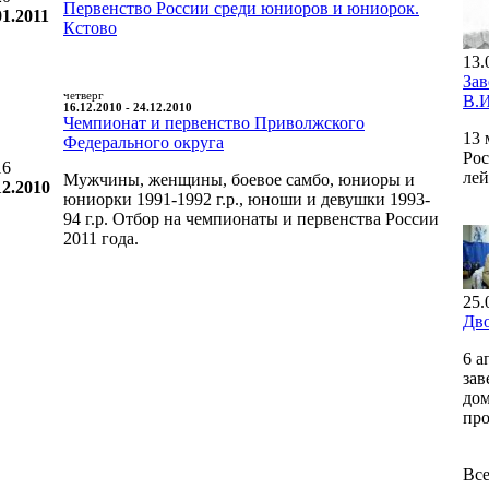
Первенство России среди юниоров и юниорок.
01.2011
Кстово
13.
За
четверг
В.И
16.12.2010 - 24.12.2010
Чемпионат и первенство Приволжского
13 
Федерального округа
Рос
16
лей
Мужчины, женщины, боевое самбо, юниоры и
12.2010
юниорки 1991-1992 г.р., юноши и девушки 1993-
94 г.р. Отбор на чемпионаты и первенства России
2011 года.
25.
Дво
6 а
зав
дом
про
Все