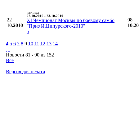
пятница
22.10.2010 - 23.10.2010
22
08
XI Чемпионат Москвы по боевому самбо
10.2010
10.2
"Приз И.Ципурского-2010"
5
4
5
6
7
8
9
10
11
12
13
14
Новости 81 - 90 из 152
Все
Версия для печати