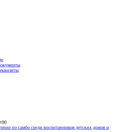
де
окументы
еквизиты
0:00
рнир по самбо среди воспитанников детских домов и