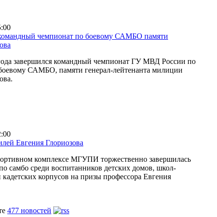
5:00
командный чемпионат по боевому САМБО памяти
ова
 года завершился командный чемпионат ГУ МВД России по
 боевому САМБО, памяти генерал-лейтенанта милиции
ова.
2:00
лей Евгения Глориозова
спортивном комплексе МГУПИ торжественно завершилась
по самбо среди воспитанников детских домов, школ-
и кадетских корпусов на призы профессора Евгения
те
477 новостей