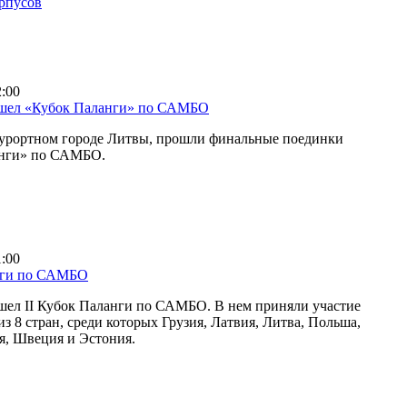
орпусов
2:00
ошел «Кубок Паланги» по САМБО
курортном городе Литвы, прошли финальные поединки
анги» по САМБО.
1:00
нги по САМБО
шел II Кубок Паланги по САМБО. В нем приняли участие
з 8 стран, среди которых Грузия, Латвия, Литва, Польша,
я, Швеция и Эстония.