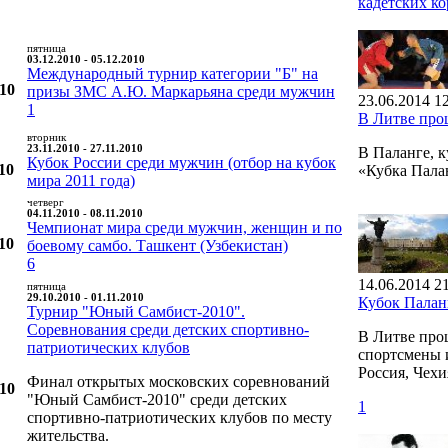
кадетских к
пятница
03.12.2010 - 05.12.2010
Международный турнир категории "Б" на
010
призы ЗМС А.Ю. Маркарьяна среди мужчин
23.06.2014 1
1
В Литве пр
вторник
23.11.2010 - 27.11.2010
В Паланге, 
Кубок России среди мужчин (отбор на кубок
10
«Кубка Пал
мира 2011 года)
четверг
04.11.2010 - 08.11.2010
Чемпионат мира среди мужчин, женщин и по
10
боевому самбо. Ташкент (Узбекистан)
6
14.06.2014 2
пятница
29.10.2010 - 01.11.2010
Кубок Пала
Турнир "Юный Самбист-2010".
Соревнования среди детских спортивно-
В Литве про
патриотических клубов
спортсмены и
Россия, Чехи
Финал открытых московских соревнований
010
"Юный Самбист-2010" среди детских
1
спортивно-патриотических клубов по месту
жительства.