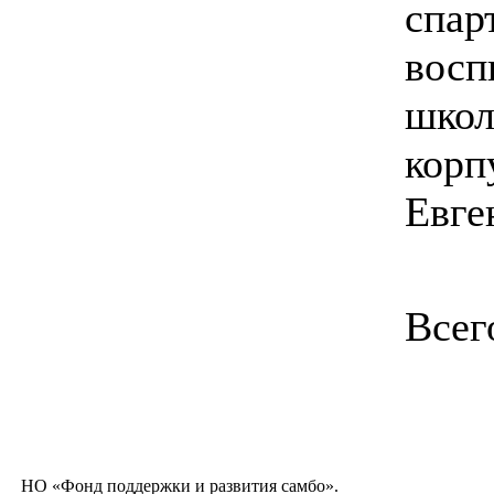
спар
восп
школ
корп
Евге
Всег
НО «Фонд поддержки и развития самбо».