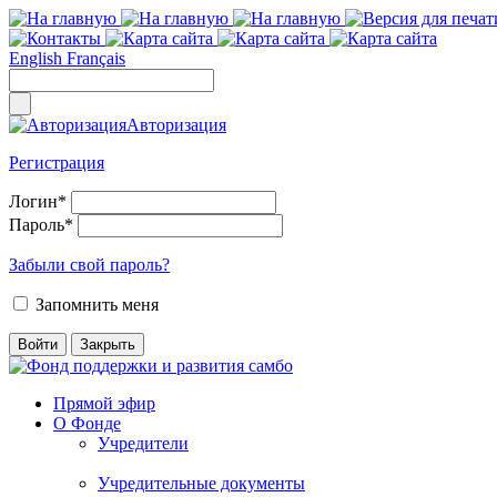
English
Français
Авторизация
Регистрация
Логин
*
Пароль
*
Забыли свой пароль?
Запомнить меня
Прямой эфир
О Фонде
Учредители
Учредительные документы