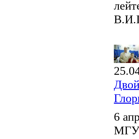
лейт
В.И.
25.0
Двой
Глор
6 ап
МГУП