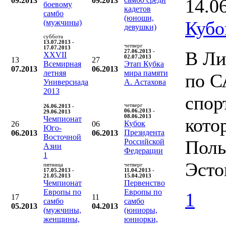
14.0
09.2013
09.2013
боевому
кадетов
самбо
(юноши,
Кубо
(мужчины)
девушки)
суббота
13.07.2013 -
четверг
17.07.2013
В Ли
27.06.2013 -
XXVII
02.07.2013
13
27
Всемирная
Этап Кубка
07.2013
06.2013
летняя
мира памяти
по С
Универсиада
А. Астахова
2013
спор
четверг
26.06.2013 -
06.06.2013 -
29.06.2013
08.06.2013
Чемпионат
кото
Кубок
26
06
Юго-
Президента
06.2013
06.2013
Восточной
Поль
Российской
Азии
Федерации
1
Эсто
пятница
четверг
17.05.2013 -
11.04.2013 -
21.05.2013
15.04.2013
Чемпионат
Первенство
Европы по
Европы по
1
17
11
самбо
самбо
05.2013
04.2013
(мужчины,
(юниоры,
женщины,
юниорки,