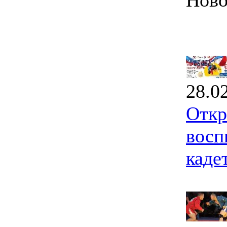
Ново
28.0
Откр
восп
каде