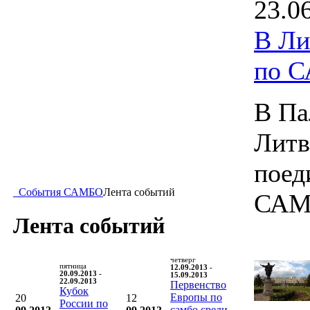
23.0
В Ли
по 
В Па
Литв
поед
События САМБО
Лента событий
САМ
Лента событий
четверг
пятница
12.09.2013 -
20.09.2013 -
15.09.2013
22.09.2013
Первенство
Кубок
Европы по
20
12
России по
самбо среди