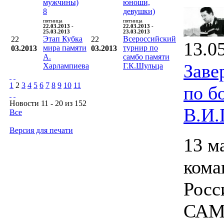
мужчины)
юноши,
8
девушки)
пятница
пятница
22.03.2013 -
22.03.2013 -
25.03.2013
23.03.2013
Этап Кубка
Всероссийский
22
22
13.0
мира памяти
турнир по
03.2013
03.2013
А.
самбо памяти
Заве
Харлампиева
Г.К.Шульца
1
2
3
4
5
6
7
8
9
10
11
по б
Новости 11 - 20 из 152
В.И.
Все
Версия для печати
13 м
кома
Росс
САМБ