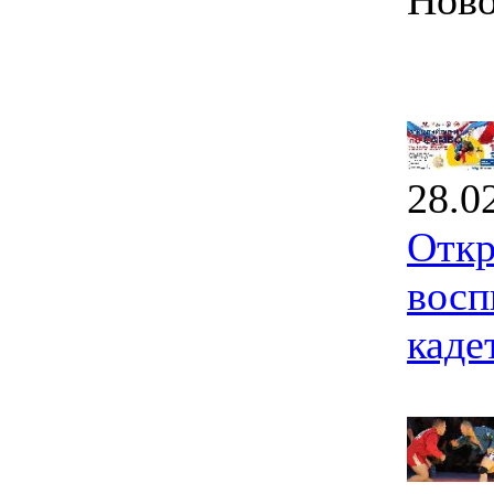
Ново
28.0
Откр
восп
каде