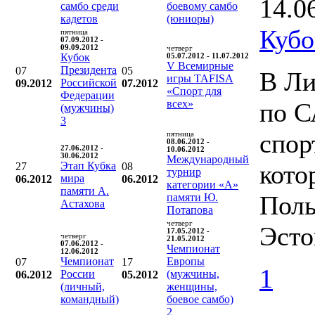
14.0
самбо среди
боевому самбо
кадетов
(юниоры)
Кубо
пятница
07.09.2012 -
09.09.2012
четверг
Кубок
05.07.2012 - 11.07.2012
V Всемирные
Президента
07
05
В Ли
игры TAFISA
Российской
09.2012
07.2012
«Спорт для
Федерации
всех»
по С
(мужчины)
3
спор
пятница
08.06.2012 -
27.06.2012 -
10.06.2012
30.06.2012
Международный
Этап Кубка
кото
27
08
турнир
мира
06.2012
06.2012
категории «А»
памяти А.
Поль
памяти Ю.
Астахова
Потапова
четверг
Эсто
17.05.2012 -
четверг
21.05.2012
07.06.2012 -
Чемпионат
12.06.2012
Чемпионат
Европы
07
17
1
России
(мужчины,
06.2012
05.2012
(личный,
женщины,
командный)
боевое самбо)
2