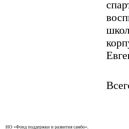
спар
восп
школ
корп
Евге
Всег
НО «Фонд поддержки и развития самбо».