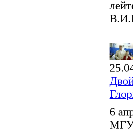
лейт
В.И.
25.0
Двой
Глор
6 ап
МГУП