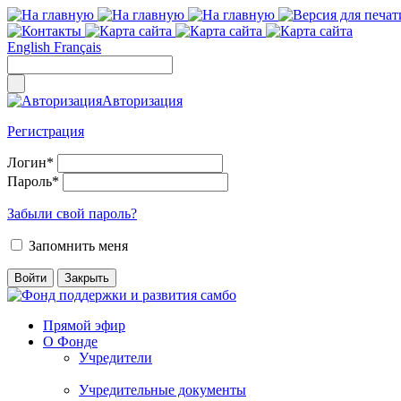
English
Français
Авторизация
Регистрация
Логин
*
Пароль
*
Забыли свой пароль?
Запомнить меня
Прямой эфир
О Фонде
Учредители
Учредительные документы