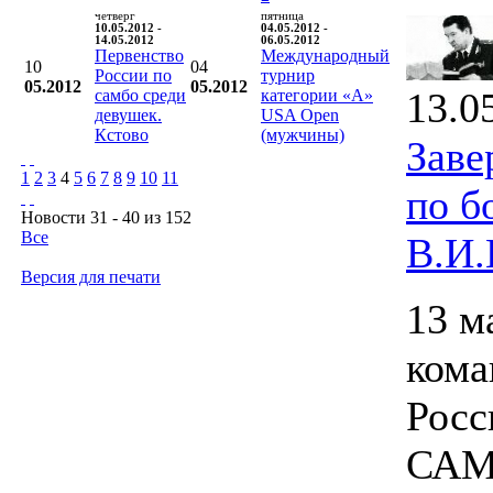
четверг
пятница
10.05.2012 -
04.05.2012 -
14.05.2012
06.05.2012
Первенство
Международный
10
04
России по
турнир
05.2012
05.2012
13.0
самбо среди
категории «А»
девушек.
USA Open
Кстово
(мужчины)
Заве
1
2
3
4
5
6
7
8
9
10
11
по б
Новости 31 - 40 из 152
Все
В.И.
Версия для печати
13 м
ком
Росс
САМБ