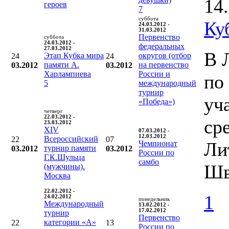
14
героев
7
суббота
Ку
24.03.2012 -
31.03.2012
Первенство
суббота
24.03.2012 -
федеральных
27.03.2012
В 
Этап Кубка мира
округов (отбор
24
24
памяти А.
на первенство
03.2012
03.2012
Харлампиева
России и
по
5
международный
турнир
уч
«Победа»)
четверг
22.03.2012 -
ср
23.03.2012
XIV
07.03.2012 -
12.03.2012
Всероссийский
22
07
Ли
Чемпионат
турнир памяти
03.2012
03.2012
России по
Г.К.Шульца
самбо
Шв
(мужчины).
Москва
22.02.2012 -
1
24.02.2012
понедельник
Международный
13.02.2012 -
17.02.2012
турнир
Первенство
категории «А»
22
13
России по