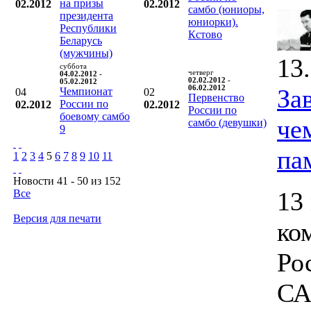
на призы
02.2012
02.2012
самбо (юниоры,
президента
юниорки).
Республики
Кстово
Беларусь
(мужчины)
13
суббота
четверг
04.02.2012 -
02.02.2012 -
05.02.2012
06.02.2012
За
Чемпионат
04
02
Первенство
России по
02.2012
02.2012
России по
боевому самбо
че
самбо (девушки)
9
па
1
2
3
4
5
6
7
8
9
10
11
Новости 41 - 50 из 152
13
Все
Версия для печати
ко
Ро
СА