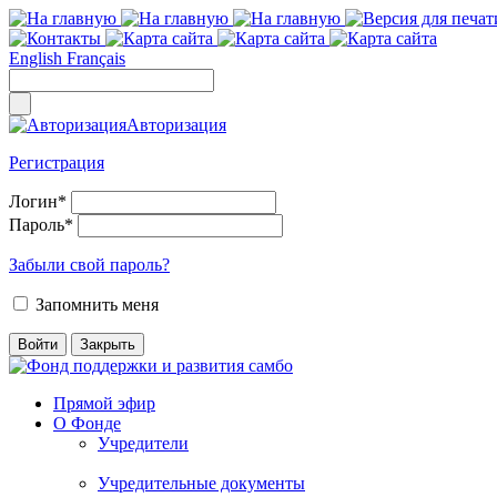
English
Français
Авторизация
Регистрация
Логин
*
Пароль
*
Забыли свой пароль?
Запомнить меня
Прямой эфир
О Фонде
Учредители
Учредительные документы