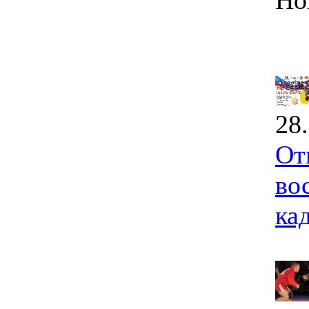
Но
28
От
во
ка