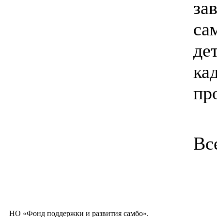
за
са
де
ка
пр
Вс
НО «Фонд поддержки и развития самбо».