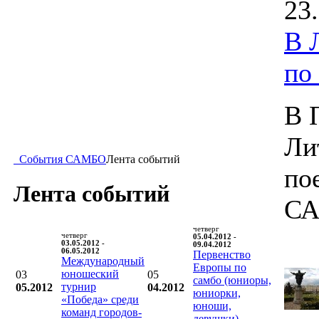
23
В 
по
В 
Ли
События САМБО
Лента событий
по
Лента событий
СА
четверг
четверг
05.04.2012 -
03.05.2012 -
09.04.2012
06.05.2012
Первенство
Международный
Европы по
юношеский
03
05
самбо (юниоры,
турнир
05.2012
04.2012
юниорки,
«Победа» среди
юноши,
команд городов-
девушки)