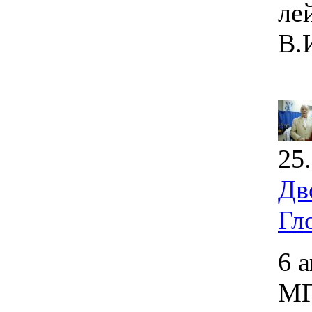
ле
В.
25
Дв
Гл
6 
МГ