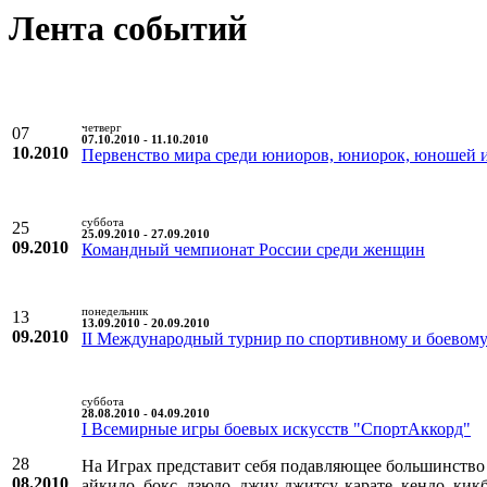
Лента событий
четверг
07
07.10.2010 - 11.10.2010
10.2010
Первенство мира среди юниоров, юниорок, юношей 
суббота
25
25.09.2010 - 27.09.2010
09.2010
Командный чемпионат России среди женщин
понедельник
13
13.09.2010 - 20.09.2010
09.2010
II Международный турнир по спортивному и боевому
суббота
28.08.2010 - 04.09.2010
I Всемирные игры боевых искусств "СпортАккорд"
28
На Играх представит себя подавляющее большинство
08.2010
айкидо, бокс, дзюдо, джиу-джитсу, карате, кендо, кик