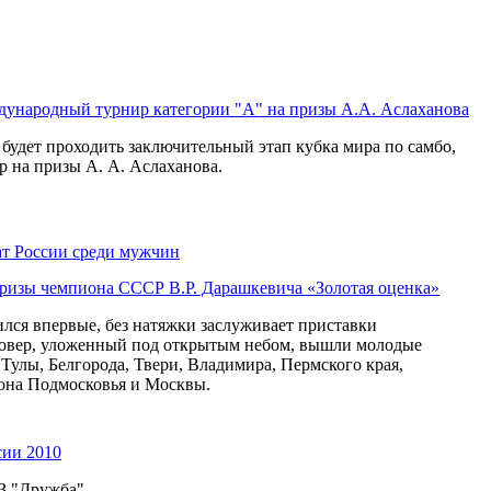
дународный турнир категории "А" на призы А.А. Аслаханова
будет проходить заключительный этап кубка мира по самбо,
 на призы А. А. Аслаханова.
т России среди мужчин
призы чемпиона СССР В.Р. Дарашкевича «Золотая оценка»
ился впервые, без натяжки заслуживает приставки
ковер, уложенный под открытым небом, вышли молодые
 Тулы, Белгорода, Твери, Владимира, Пермского края,
она Подмосковья и Москвы.
сии 2010
З "Дружба"