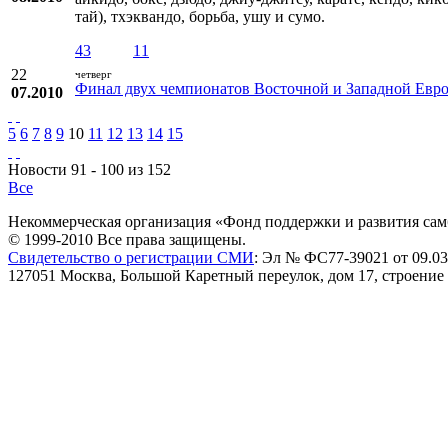
тай), тхэквандо, борьба, ушу и сумо.
43
11
22
четверг
Финал двух чемпионатов Восточной и Западной Европ
07.2010
5
6
7
8
9
10
11
12
13
14
15
Новости 91 - 100 из 152
Все
Некоммерческая организация «Фонд поддержки и развития сам
© 1999-2010 Все права защищены.
Свидетельство о регистрации СМИ
: Эл № ФС77-39021 от 09.03
127051 Москва, Большой Каретный переулок, дом 17, строение 