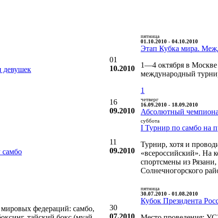
пятница
01.10.2010 - 04.10.2010
Этап Кубка мира. Меж
01
1—4 октября в Москве 
10.2010
и девушек
международный турнир
1
четверг
16
16.09.2010 - 18.09.2010
09.2010
Абсолютный чемпиона
суббота
I Турнир по самбо на 
11
Турнир, хотя и провод
09.2010
 самбо
«всероссийский». На 
спортсмены из Рязани,
Солнечногорского рай
пятница
30.07.2010 - 01.08.2010
Кубок Президента Рос
30
 мировых федераций: самбо,
07.2010
боксинг, тайский бокс (муай
Место проведения: УС