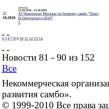
пятница
22.10.2010 - 23.10.2010
22
XI Чемпионат Москвы по боевому самбо "Приз
10.2010
И.Ципурского-2010"
5
4
5
6
7
8
9
10
11
12
13
14
Новости 81 - 90 из 152
Все
Некоммерческая организа
развития самбо».
© 1999-2010 Все права з