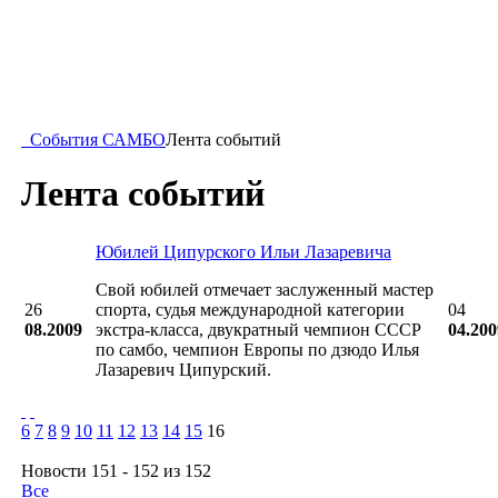
События САМБО
Лента событий
Лента событий
Юбилей Ципурского Ильи Лазаревича
Свой юбилей отмечает заслуженный мастер
26
спорта, судья международной категории
04
08.2009
экстра-класса, двукратный чемпион СССР
04.200
по самбо, чемпион Европы по дзюдо Илья
Лазаревич Ципурский.
6
7
8
9
10
11
12
13
14
15
16
Новости 151 - 152 из 152
Все