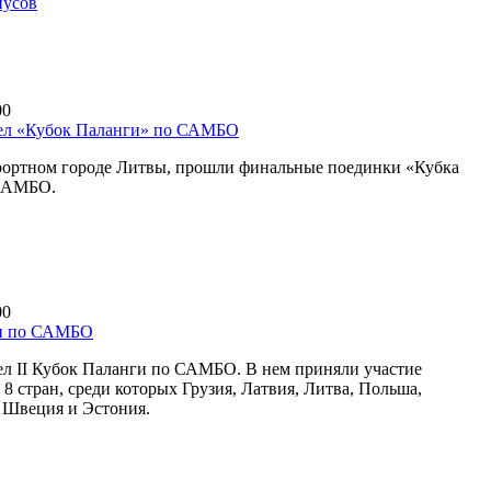
пусов
00
ел «Кубок Паланги» по САМБО
рортном городе Литвы, прошли финальные поединки «Кубка
САМБО.
00
и по САМБО
л II Кубок Паланги по САМБО. В нем приняли участие
8 стран, среди которых Грузия, Латвия, Литва, Польша,
, Швеция и Эстония.