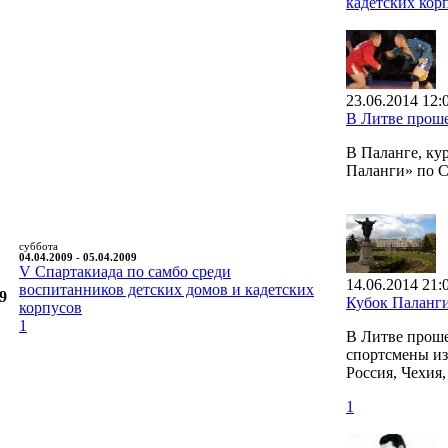
кадетских кор
23.06.2014 12:
В Литве прош
В Паланге, ку
Паланги» по 
суббота
04.04.2009 - 05.04.2009
V Cпартакиада по самбо среди
14.06.2014 21:
воспитанников детских домов и кадетских
9
Кубок Паланг
корпусов
1
В Литве проше
спортсмены из 
Россия, Чехия
1