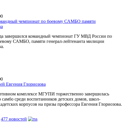
00
омандный чемпионат по боевому САМБО памяти
ва
ода завершился командный чемпионат ГУ МВД России по
оевому САМБО, памяти генерал-лейтенанта милиции
а.
00
ей Евгения Глориозова
ортивном комплексе МГУПИ торжественно завершилась
о самбо среди воспитанников детских домов, школ-
кадетских корпусов на призы профессора Евгения Глориозова.
е
477 новостей