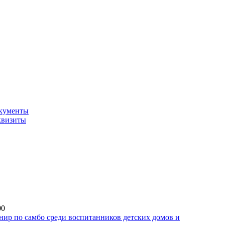
кументы
квизиты
00
ир по самбо среди воспитанников детских домов и