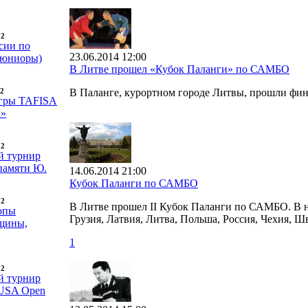
12
сии по
23.06.2014 12:00
(юниоры)
В Литве прошел «Кубок Паланги» по САМБО
В Паланге, курортном городе Литвы, прошли фи
12
гры TAFISA
х»
12
 турнир
памяти Ю.
14.06.2014 21:00
Кубок Паланги по САМБО
12
В Литве прошел II Кубок Паланги по САМБО. В н
опы
Грузия, Латвия, Литва, Польша, Россия, Чехия, Ш
щины,
1
12
 турнир
 USA Open