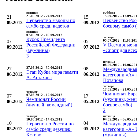
пятница
суббота
21
21.09.2012 - 24.09.2012
15
15.09.2012 - 17.09.20
Первенство Европы по
Первенство Рос
09.2012
09.2012
самбо среди кадетов
боевому самбо 
пятница
07.09.2012 - 09.09.2012
четверг
Кубок Президента
07
05
05.07.2012 - 11.07.20
Российской Федерации
V Всемирные и
09.2012
07.2012
(мужчины)
«Спорт для все
3
пятница
08.06.2012 - 10.06.20
27
27.06.2012 - 30.06.2012
08
Международный
Этап Кубка мира памяти
06.2012
06.2012
категории «А» 
А. Астахова
Потапова
четверг
17.05.2012 - 21.05.20
четверг
Чемпионат Евр
07
07.06.2012 - 12.06.2012
17
Чемпионат России
(мужчины, жен
06.2012
05.2012
(личный, командный)
боевое самбо)
2
четверг
пятница
10.05.2012 - 14.05.2012
04.05.2012 - 06.05.20
10
04
Первенство России по
Международный
05.2012
05.2012
самбо среди девушек.
категории «А»
Кстово
(мужчины)