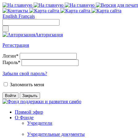
English
Français
Авторизация
Регистрация
Логин
*
Пароль
*
Забыли свой пароль?
Запомнить меня
Прямой эфир
О Фонде
Учредители
Учредительные документы