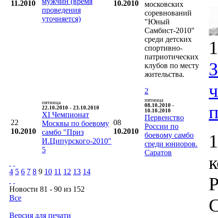
мужчин (время
11.2010
10.2010
московских
проведения
соревнований
уточняется)
"Юный
Самбист-2010"
среди детских
1
спортивно-
патриотических
клубов по месту
жительства.
2
пятница
пятница
п
08.10.2010 -
22.10.2010 - 23.10.2010
10.10.2010
XI Чемпионат
Первенство
22
08
Москвы по боевому
России по
10.2010
10.2010
самбо "Приз
боевому самбо
1
И.Ципурского-2010"
среди юниоров.
5
Саратов
4
5
6
7
8
9
10
11
12
13
14
Р
Новости 81 - 90 из 152
Все
С
Версия для печати