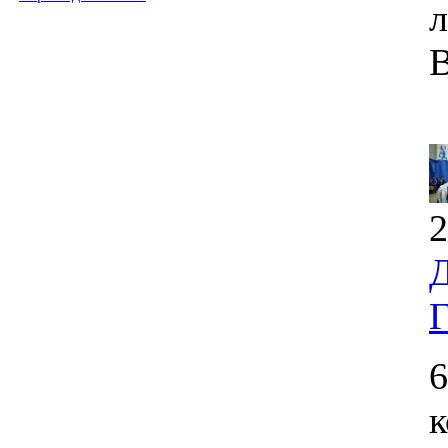
л
В
2
Д
Г
6