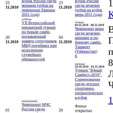
1
Кубок России среди
Кубок России
23
23
женщин (отбор на
среди мужчин
11.2010
11.2010
чемпионат Европы
(отбор на кубок
2011 года)
мира 2011 года)
суббота
VII Всероссийский
четверг
04.11.2010 - 08.11.2010
В
юношеский турнир
Чемпионат мира
по борьбе самбо,
среди мужчин,
посвященный
20
04
женщин и по
памяти сотрудников
11.2010
11.2010
боевому самбо.
МВД погибших при
Ташкент
п
исполнении
(Узбекистан)
служебных
6
обязанностей
8
пятница
29.10.2010 - 01.11.2010
Турнир "Юный
Л
Самбист-2010".
Соревнования
Ч
среди детских
спортивно-
патриотических
1
клубов
понедельник
Чемпионат МЧС
Финал
России среди
01
29
открытых