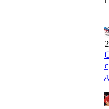
2
О
с
д