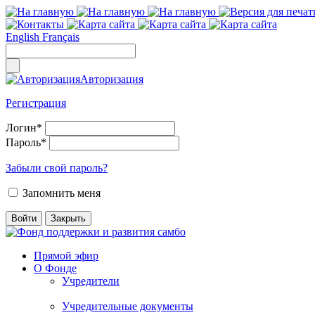
English
Français
Авторизация
Регистрация
Логин
*
Пароль
*
Забыли свой пароль?
Запомнить меня
Прямой эфир
О Фонде
Учредители
Учредительные документы