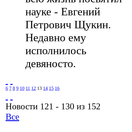
науке - Евгений
Петрович Щукин.
Недавно ему
исполнилось
девяносто.
6
7
8
9
10
11
12
13
14
15
16
Новости 121 - 130 из 152
Все