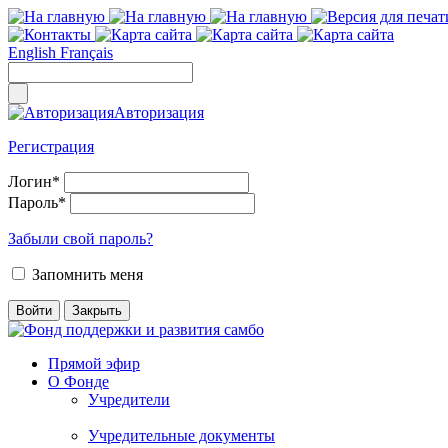
English
Français
Авторизация
Регистрация
Логин
*
Пароль
*
Забыли свой пароль?
Запомнить меня
Прямой эфир
О Фонде
Учредители
Учредительные документы