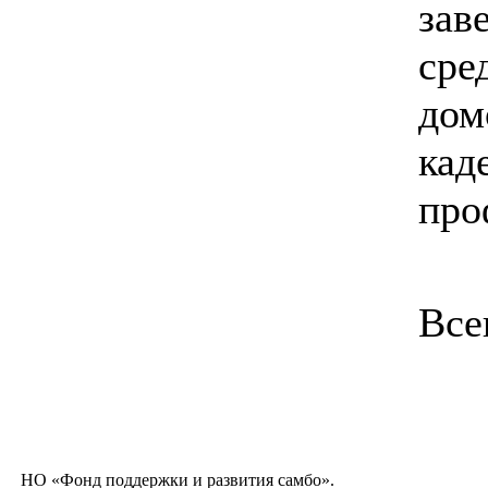
зав
сре
дом
кад
про
Все
НО «Фонд поддержки и развития самбо».