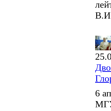
лей
В.И
25.
Дво
Гло
6 а
МГУ