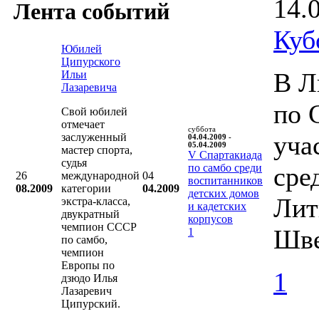
14.
Лента событий
Куб
Юбилей
Ципурского
В Л
Ильи
Лазаревича
по 
Свой юбилей
отмечает
суббота
уча
заслуженный
04.04.2009 -
05.04.2009
мастер спорта,
V Cпартакиада
судья
по самбо среди
сре
26
международной
04
воспитанников
08.2009
категории
04.2009
детских домов
Лит
экстра-класса,
и кадетских
двукратный
корпусов
чемпион СССР
Шве
1
по самбо,
чемпион
Европы по
1
дзюдо Илья
Лазаревич
Ципурский.