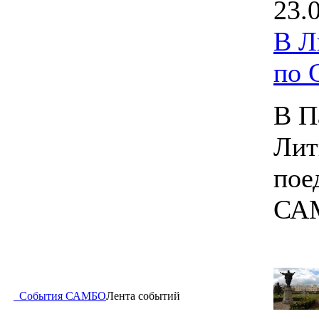
23.
В Л
по
В П
Лит
пое
СА
События САМБО
Лента событий