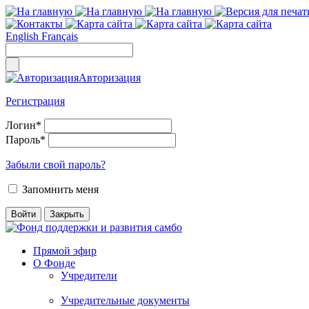
English
Français
Авторизация
Регистрация
Логин
*
Пароль
*
Забыли свой пароль?
Запомнить меня
Прямой эфир
О Фонде
Учредители
Учредительные документы