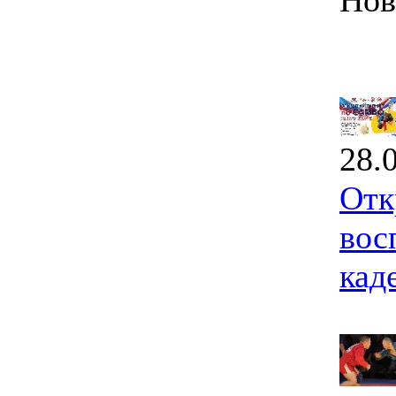
Нов
28.
Отк
вос
кад