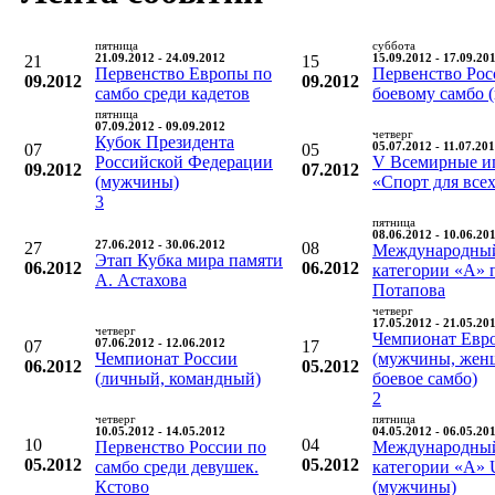
пятница
суббота
21
21.09.2012 - 24.09.2012
15
15.09.2012 - 17.09.20
Первенство Европы по
Первенство Рос
09.2012
09.2012
самбо среди кадетов
боевому самбо 
пятница
07.09.2012 - 09.09.2012
четверг
Кубок Президента
07
05
05.07.2012 - 11.07.20
Российской Федерации
V Всемирные и
09.2012
07.2012
(мужчины)
«Спорт для все
3
пятница
08.06.2012 - 10.06.20
27
27.06.2012 - 30.06.2012
08
Международный
Этап Кубка мира памяти
06.2012
06.2012
категории «А» 
А. Астахова
Потапова
четверг
17.05.2012 - 21.05.20
четверг
Чемпионат Евр
07
07.06.2012 - 12.06.2012
17
Чемпионат России
(мужчины, жен
06.2012
05.2012
(личный, командный)
боевое самбо)
2
четверг
пятница
10.05.2012 - 14.05.2012
04.05.2012 - 06.05.20
10
04
Первенство России по
Международный
05.2012
05.2012
самбо среди девушек.
категории «А»
Кстово
(мужчины)