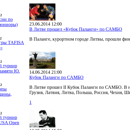
12
сии по
23.06.2014 12:00
(юниоры)
В Литве прошел «Кубок Паланги» по САМБО
В Паланге, курортном городе Литвы, прошли фи
12
гры TAFISA
х»
12
 турнир
памяти Ю.
14.06.2014 21:00
Кубок Паланги по САМБО
12
В Литве прошел II Кубок Паланги по САМБО. В н
опы
Грузия, Латвия, Литва, Польша, Россия, Чехия, Ш
щины,
1
12
 турнир
 USA Open