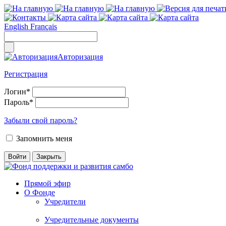
English
Français
Авторизация
Регистрация
Логин
*
Пароль
*
Забыли свой пароль?
Запомнить меня
Прямой эфир
О Фонде
Учредители
Учредительные документы