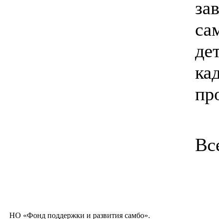
за
са
де
ка
пр
Вс
НО «Фонд поддержки и развития самбо».