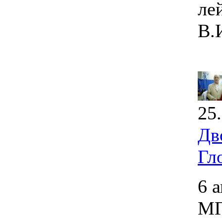
ле
В.
25
Дв
Гл
6 
МГ