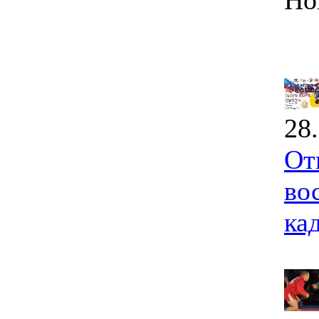
Но
28
От
во
ка