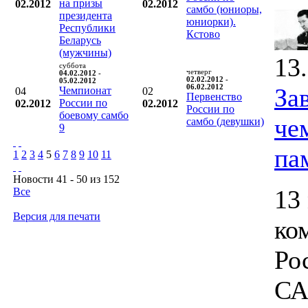
на призы
02.2012
02.2012
самбо (юниоры,
президента
юниорки).
Республики
Кстово
Беларусь
(мужчины)
13
суббота
четверг
04.02.2012 -
02.02.2012 -
05.02.2012
06.02.2012
За
Чемпионат
04
02
Первенство
России по
02.2012
02.2012
России по
боевому самбо
че
самбо (девушки)
9
па
1
2
3
4
5
6
7
8
9
10
11
Новости 41 - 50 из 152
13
Все
Версия для печати
ко
Ро
СА