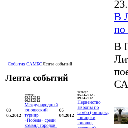
23
В 
по
В 
Ли
События САМБО
Лента событий
по
Лента событий
СА
четверг
четверг
05.04.2012 -
03.05.2012 -
09.04.2012
06.05.2012
Первенство
Международный
Европы по
юношеский
03
05
самбо (юниоры,
турнир
05.2012
04.2012
юниорки,
«Победа» среди
юноши,
команд городов-
девушки)