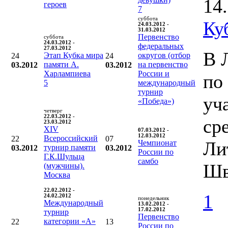
14
героев
7
суббота
Ку
24.03.2012 -
31.03.2012
Первенство
суббота
24.03.2012 -
федеральных
27.03.2012
В 
Этап Кубка мира
округов (отбор
24
24
памяти А.
на первенство
03.2012
03.2012
Харлампиева
России и
по
5
международный
турнир
уч
«Победа»)
четверг
22.03.2012 -
ср
23.03.2012
XIV
07.03.2012 -
12.03.2012
Всероссийский
22
07
Ли
Чемпионат
турнир памяти
03.2012
03.2012
России по
Г.К.Шульца
самбо
Шв
(мужчины).
Москва
22.02.2012 -
1
24.02.2012
понедельник
Международный
13.02.2012 -
17.02.2012
турнир
Первенство
категории «А»
22
13
России по