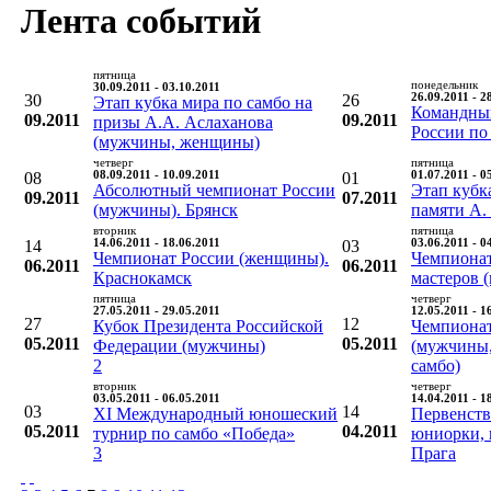
Лента событий
пятница
понедельник
30.09.2011 - 03.10.2011
30
26
26.09.2011 - 2
Этап кубка мира по самбо на
Командны
09.2011
09.2011
призы А.А. Аслаханова
России по
(мужчины, женщины)
четверг
пятница
08
08.09.2011 - 10.09.2011
01
01.07.2011 - 0
Абсолютный чемпионат России
Этап кубк
09.2011
07.2011
(мужчины). Брянск
памяти А.
вторник
пятница
14
14.06.2011 - 18.06.2011
03
03.06.2011 - 0
Чемпионат России (женщины).
Чемпионат
06.2011
06.2011
Краснокамск
мастеров (
пятница
четверг
27.05.2011 - 29.05.2011
12.05.2011 - 1
27
12
Кубок Президента Российской
Чемпиона
05.2011
05.2011
Федерации (мужчины)
(мужчины,
2
самбо)
вторник
четверг
03.05.2011 - 06.05.2011
14.04.2011 - 1
03
14
XI Международный юношеский
Первенств
05.2011
04.2011
турнир по самбо «Победа»
юниорки, 
3
Прага