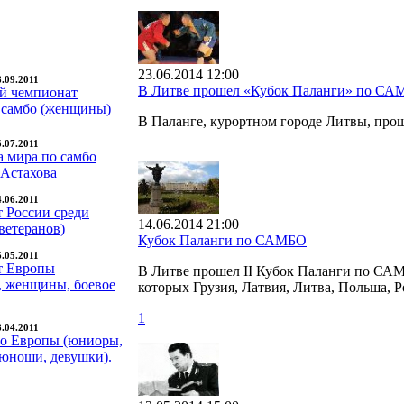
23.06.2014 12:00
8.09.2011
В Литве прошел «Кубок Паланги» по С
й чемпионат
 самбо (женщины)
В Паланге, курортном городе Литвы, пр
5.07.2011
а мира по самбо
 Астахова
4.06.2011
 России среди
14.06.2014 21:00
ветеранов)
Кубок Паланги по САМБО
6.05.2011
т Европы
В Литве прошел II Кубок Паланги по САМБ
 женщины, боевое
которых Грузия, Латвия, Литва, Польша, Р
1
8.04.2011
о Европы (юниоры,
юноши, девушки).