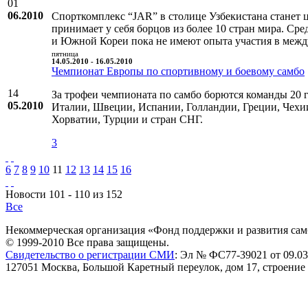
01
06.2010
Спорткомплекс “JAR” в столице Узбекистана станет 
принимает у себя борцов из более 10 стран мира. С
и Южной Кореи пока не имеют опыта участия в межд
пятница
14.05.2010 - 16.05.2010
Чемпионат Европы по спортивному и боевому самбо
14
За трофеи чемпионата по самбо борются команды 20 
05.2010
Италии, Швеции, Испании, Голландии, Греции, Чехи
Хорватии, Турции и стран СНГ.
3
6
7
8
9
10
11
12
13
14
15
16
Новости 101 - 110 из 152
Все
Некоммерческая организация «Фонд поддержки и развития сам
© 1999-2010 Все права защищены.
Свидетельство о регистрации СМИ
: Эл № ФС77-39021 от 09.03
127051 Москва, Большой Каретный переулок, дом 17, строение 