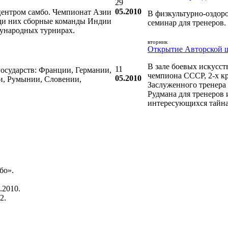
29
05.2010
центром самбо. Чемпионат Азии
В физкультурно-оздор
реди них сборные команды Индии
семинар для тренеров.
ународных турнирах.
вторник
Открытие Авторской 
В зале боевых искусс
11
государств: Франции, Германии,
чемпиона СССР, 2-х к
05.2010
и, Румынии, Словении,
Заслуженного тренера
Рудмана для тренеров 
интересующихся тайн
бо».
.2010.
2.