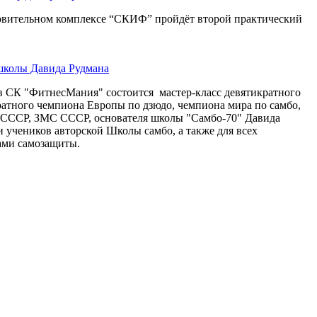
овительном комплексе “СКИФ” пройдёт второй практический
школы Давида Рудмана
тв СК "ФитнесМания" состоится мастер-класс девятикратного
ратного чемпиона Европы по дзюдо, чемпиона мира по самбо,
 СССР, ЗМС СССР, основателя школы "Самбо-70" Давида
и учеников авторской Школы самбо, а также для всех
ами самозащиты.