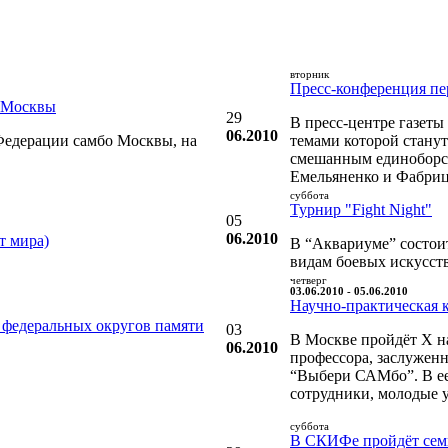
вторник
Пресс-конференция пер
о Москвы
29
В пресс-центре газеты
06.2010
Федерации самбо Москвы, на
темами которой стану
смешанным единоборств
Емельяненко и Фабриц
суббота
Турнир "Fight Night"
05
06.2010
т мира)
В “Аквариуме” состоит
видам боевых искусств
четверг
03.06.2010 - 05.06.2010
Научно-практическая 
 федеральных округов памяти
03
В Москве пройдёт X н
06.2010
профессора, заслужен
“Выбери САМбо”. В ее
сотрудники, молодые 
суббота
В СКИФе пройдёт семи