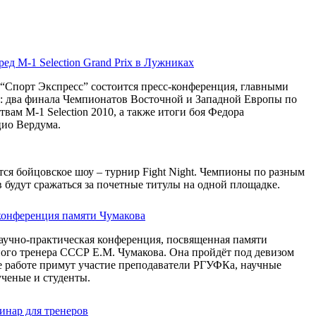
ед M-1 Selection Grand Prix в Лужниках
 “Спорт Экспресс” состоится пресс-конференция, главными
т: два финала Чемпионатов Восточной и Западной Европы по
ам M-1 Selection 2010, а также итоги боя Федора
ио Вердума.
ся бойцовское шоу – турнир Fight Night. Чемпионы по разным
 будут сражаться за почетные титулы на одной площадке.
конференция памяти Чумакова
аучно-практическая конференция, посвященная памяти
ного тренера СССР Е.М. Чумакова. Она пройдёт под девизом
 работе примут участие преподаватели РГУФКа, научные
ученые и студенты.
нар для тренеров