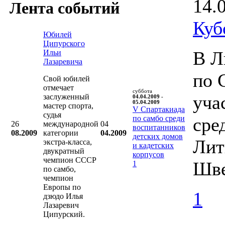
14.
Лента событий
Куб
Юбилей
Ципурского
В Л
Ильи
Лазаревича
по 
Свой юбилей
отмечает
суббота
уча
заслуженный
04.04.2009 -
05.04.2009
мастер спорта,
V Cпартакиада
судья
по самбо среди
сре
26
международной
04
воспитанников
08.2009
категории
04.2009
детских домов
Лит
экстра-класса,
и кадетских
двукратный
корпусов
чемпион СССР
Шве
1
по самбо,
чемпион
Европы по
1
дзюдо Илья
Лазаревич
Ципурский.