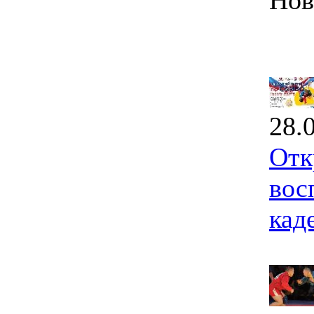
Нов
28.
Отк
вос
кад