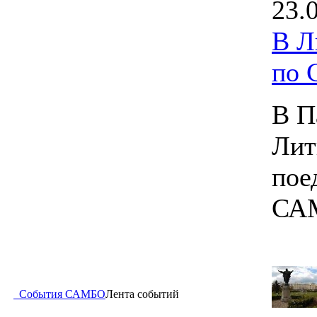
23.
В Л
по
В П
Лит
пое
СА
События САМБО
Лента событий