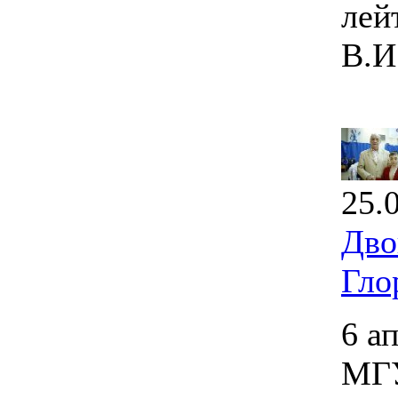
лей
В.И
25.
Дво
Гло
6 а
МГУ