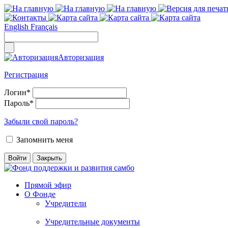
English
Français
Авторизация
Регистрация
Логин
*
Пароль
*
Забыли свой пароль?
Запомнить меня
Прямой эфир
О Фонде
Учредители
Учредительные документы