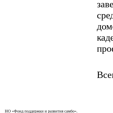
зав
сре
дом
кад
про
Все
НО «Фонд поддержки и развития самбо».