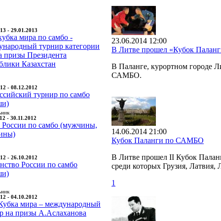
13 - 29.01.2013
кубка мира по самбо -
23.06.2014 12:00
народный турнир категории
В Литве прошел «Кубок Палан
а призы Президента
блики Казахстан
В Паланге, курортном городе 
САМБО.
12 - 08.12.2012
ссийский турнир по самбо
ши)
ьник
12 - 30.11.2012
 России по самбо (мужчины,
14.06.2014 21:00
ины)
Кубок Паланги по САМБО
В Литве прошел II Кубок Палан
12 - 26.10.2012
нство России по самбо
среди которых Грузия, Латвия, 
ши)
1
ьник
12 - 04.10.2012
Кубка мира – международный
р на призы А.Аслаханова