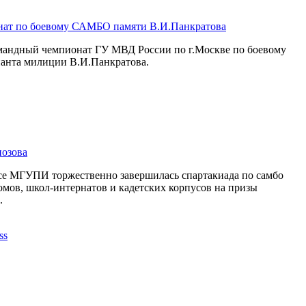
нат по боевому САМБО памяти В.И.Панкратова
омандный чемпионат ГУ МВД России по г.Москве по боевому
анта милиции В.И.Панкратова.
иозова
ксе МГУПИ торжественно завершилась спартакиада по самбо
омов, школ-интернатов и кадетских корпусов на призы
.