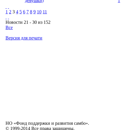
девушки)
1
1
2
3
4
5
6
7
8
9
10
11
Новости 21 - 30 из 152
Все
Версия для печати
НО «Фонд поддержки и развития самбо».
© 1999-2014 Все права защищены.