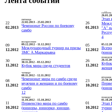
Лента событий
суббота
26.01.20
Этап 
пятница
22
22.02.2013 - 25.02.2013
26
Между
Чемпионат России по боевому
02.2013
01.2013
"А" н
самбо
Респу
4
воскресение
09
09.12.2012 - 11.12.2012
05
05.12.20
Международный турнир на призы
Всеро
12.2012
12.2012
ЗМС А.Маркарьяна
(юно
понедел
пятница
30
26
26.11.20
30.11.2012 - 03.12.2012
Кубок
11.2012
11.2012
Кубок мира среди студентов
женщ
четверг
08.11.2012 - 12.11.2012
вторник
Чемпионат мира по самбо среди
08
23
23.10.20
мужчин и женщин и по боевому
Перве
11.2012
10.2012
самбо
(юно
12
четверг
понедел
11.10.2012 - 15.10.2012
01.10.20
11
01
Первенство мира по самбо
Этап 
10.2012
10.2012
(юниоры, юниорки, юноши,
турни