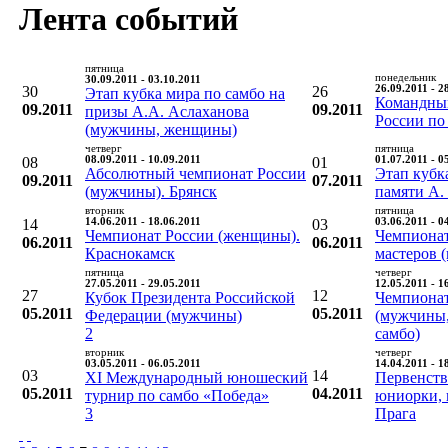
Лента событий
пятница
понедельник
30.09.2011 - 03.10.2011
30
26
26.09.2011 - 2
Этап кубка мира по самбо на
Командны
09.2011
09.2011
призы А.А. Аслаханова
России по
(мужчины, женщины)
четверг
пятница
08
08.09.2011 - 10.09.2011
01
01.07.2011 - 0
Абсолютный чемпионат России
Этап кубк
09.2011
07.2011
(мужчины). Брянск
памяти А.
вторник
пятница
14
14.06.2011 - 18.06.2011
03
03.06.2011 - 0
Чемпионат России (женщины).
Чемпионат
06.2011
06.2011
Краснокамск
мастеров (
пятница
четверг
27.05.2011 - 29.05.2011
12.05.2011 - 1
27
12
Кубок Президента Российской
Чемпиона
05.2011
05.2011
Федерации (мужчины)
(мужчины,
2
самбо)
вторник
четверг
03.05.2011 - 06.05.2011
14.04.2011 - 1
03
14
XI Международный юношеский
Первенств
05.2011
04.2011
турнир по самбо «Победа»
юниорки, 
3
Прага