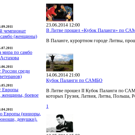
23.06.2014 12:00
8.09.2011
В Литве прошел «Кубок Паланги» по С
й чемпионат
 самбо (женщины)
В Паланге, курортном городе Литвы, пр
5.07.2011
а мира по самбо
 Астахова
4.06.2011
 России среди
14.06.2014 21:00
ветеранов)
Кубок Паланги по САМБО
6.05.2011
т Европы
В Литве прошел II Кубок Паланги по САМБ
 женщины, боевое
которых Грузия, Латвия, Литва, Польша, Р
1
8.04.2011
о Европы (юниоры,
юноши, девушки).