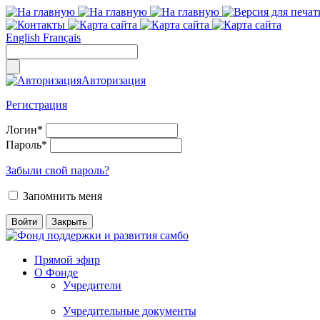
English
Français
Авторизация
Регистрация
Логин
*
Пароль
*
Забыли свой пароль?
Запомнить меня
Прямой эфир
О Фонде
Учредители
Учредительные документы