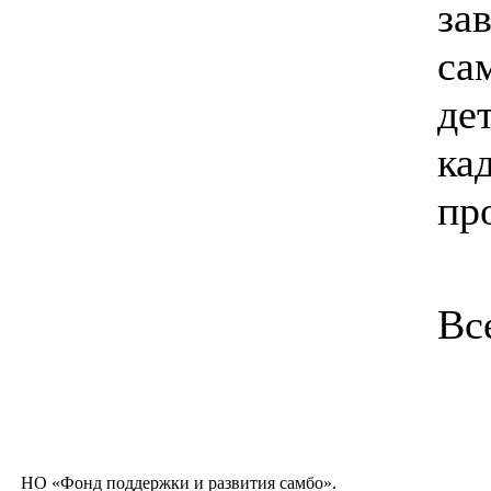
за
са
де
ка
пр
Вс
НО «Фонд поддержки и развития самбо».