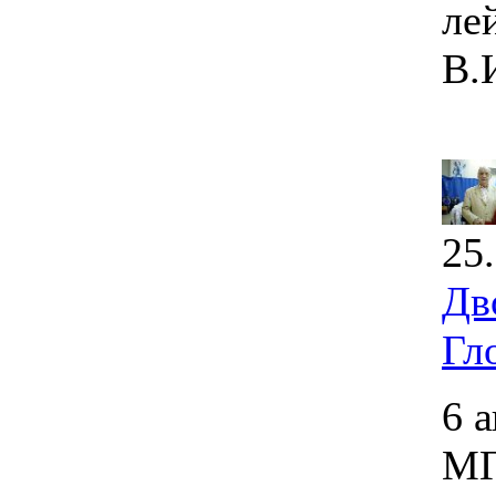
ле
В.
25
Дв
Гл
6 
МГ