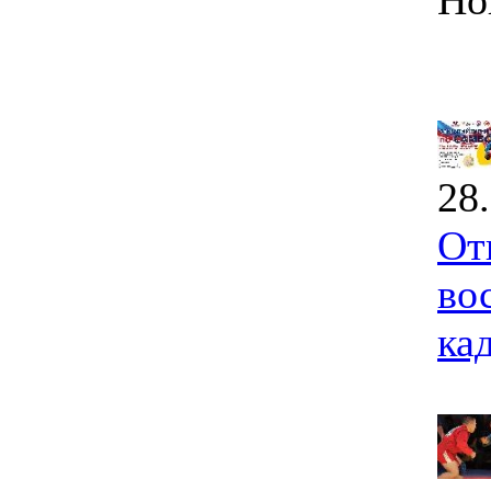
Но
28
От
во
ка