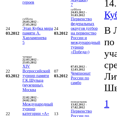
14
героев
7
суббота
Ку
24.03.2012 -
31.03.2012
Первенство
суббота
24.03.2012 -
федеральных
27.03.2012
В 
Этап Кубка мира
округов (отбор
24
24
памяти А.
на первенство
03.2012
03.2012
Харлампиева
России и
по
5
международный
турнир
уч
«Победа»)
четверг
22.03.2012 -
ср
23.03.2012
XIV
07.03.2012 -
12.03.2012
Всероссийский
22
07
Ли
Чемпионат
турнир памяти
03.2012
03.2012
России по
Г.К.Шульца
самбо
Шв
(мужчины).
Москва
22.02.2012 -
1
24.02.2012
понедельник
Международный
13.02.2012 -
17.02.2012
турнир
Первенство
категории «А»
22
13
России по