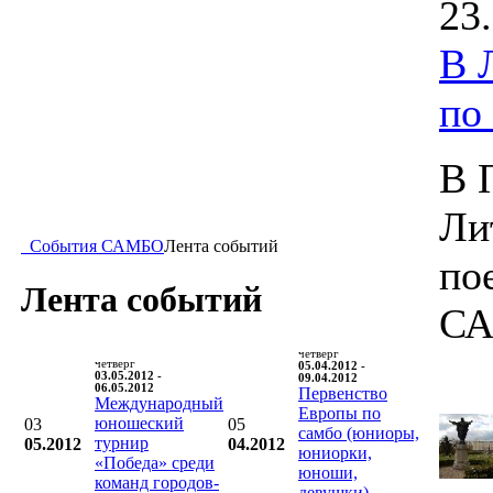
23
В 
по
В 
Ли
События САМБО
Лента событий
по
Лента событий
СА
четверг
четверг
05.04.2012 -
03.05.2012 -
09.04.2012
06.05.2012
Первенство
Международный
Европы по
юношеский
03
05
самбо (юниоры,
турнир
05.2012
04.2012
юниорки,
«Победа» среди
юноши,
команд городов-
девушки)