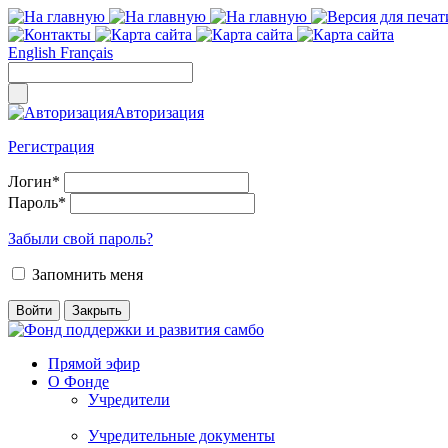
English
Français
Авторизация
Регистрация
Логин
*
Пароль
*
Забыли свой пароль?
Запомнить меня
Прямой эфир
О Фонде
Учредители
Учредительные документы