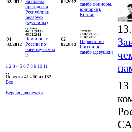
на призы
02.2012
02.2012
самбо (юниоры,
президента
юниорки).
Республики
Кстово
Беларусь
(мужчины)
13
суббота
четверг
04.02.2012 -
02.02.2012 -
05.02.2012
06.02.2012
За
Чемпионат
04
02
Первенство
России по
02.2012
02.2012
России по
боевому самбо
че
самбо (девушки)
9
па
1
2
3
4
5
6
7
8
9
10
11
Новости 41 - 50 из 152
13
Все
Версия для печати
ко
Ро
СА