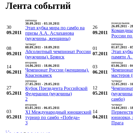
Лента событий
пятница
понедельник
30.09.2011 - 03.10.2011
30
26
26.09.2011 - 2
Этап кубка мира по самбо на
Командны
09.2011
09.2011
призы А.А. Аслаханова
России по
(мужчины, женщины)
четверг
пятница
08
08.09.2011 - 10.09.2011
01
01.07.2011 - 0
Абсолютный чемпионат России
Этап кубк
09.2011
07.2011
(мужчины). Брянск
памяти А.
вторник
пятница
14
14.06.2011 - 18.06.2011
03
03.06.2011 - 0
Чемпионат России (женщины).
Чемпионат
06.2011
06.2011
Краснокамск
мастеров (
пятница
четверг
27.05.2011 - 29.05.2011
12.05.2011 - 1
27
12
Кубок Президента Российской
Чемпиона
05.2011
05.2011
Федерации (мужчины)
(мужчины,
2
самбо)
вторник
четверг
03.05.2011 - 06.05.2011
14.04.2011 - 1
03
14
XI Международный юношеский
Первенств
05.2011
04.2011
турнир по самбо «Победа»
юниорки, 
3
Прага