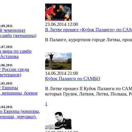
23.06.2014 12:00
8.09.2011
В Литве прошел «Кубок Паланги» по С
й чемпионат
 самбо (женщины)
В Паланге, курортном городе Литвы, пр
5.07.2011
а мира по самбо
 Астахова
4.06.2011
 России среди
14.06.2014 21:00
ветеранов)
Кубок Паланги по САМБО
6.05.2011
т Европы
В Литве прошел II Кубок Паланги по САМБ
 женщины, боевое
которых Грузия, Латвия, Литва, Польша, Р
1
8.04.2011
о Европы (юниоры,
юноши, девушки).