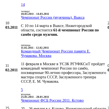
1
4
четверг
10.03.2011 - 14.03.2011
Чемпионат России (мужчины). Выкса
10
С 10 по 14 марта в Выксе, Нижегородской
03.2011
области, состоится
61-й чемпионат России по
самбо среди мужчин.
пятница
11.02.2011 - 12.02.2011
Командный Чемпионат России памяти Е.
Чумакова. Москва
11 февраля в Москве в УСЗК РГУФКСиТ пройдет
11
командный чемпионат России по самбо,
02.2011
посвященные 90-летию профессора, Заслуженного
мастера спорта СССР, Заслуженного тренера
СССР, Е. М. Чумакова.
5
вторник
25.01.2011 - 28.01.2011
Чемпионат ФСБ России 2011. Кстово
25
25—26 января в г. Кстово, Нижегородской области