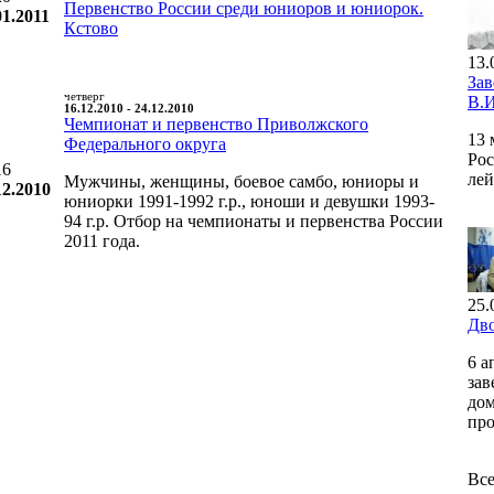
Первенство России среди юниоров и юниорок.
01.2011
Кстово
13.
За
четверг
В.И
16.12.2010 - 24.12.2010
Чемпионат и первенство Приволжского
13 
Федерального округа
Рос
16
лей
Мужчины, женщины, боевое самбо, юниоры и
12.2010
юниорки 1991-1992 г.р., юноши и девушки 1993-
94 г.р. Отбор на чемпионаты и первенства России
2011 года.
25.
Дво
6 а
зав
дом
про
Все