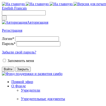
English
Français
Авторизация
Регистрация
Логин
*
Пароль
*
Забыли свой пароль?
Запомнить меня
Прямой эфир
О Фонде
Учредители
Учредительные документы